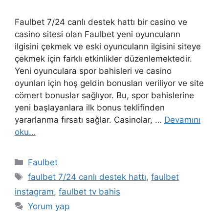
Faulbet 7/24 canlı destek hattı bir casino ve
casino sitesi olan Faulbet yeni oyuncuların
ilgisini çekmek ve eski oyuncuların ilgisini siteye
çekmek için farklı etkinlikler düzenlemektedir.
Yeni oyunculara spor bahisleri ve casino
oyunları için hoş geldin bonusları veriliyor ve site
cömert bonuslar sağlıyor. Bu, spor bahislerine
yeni başlayanlara ilk bonus teklifinden
yararlanma fırsatı sağlar. Casinolar, …
Devamını
oku…
Kategoriler
Faulbet
Etiketler
faulbet 7/24 canlı destek hattı
,
faulbet
instagram
,
faulbet tv bahis
Yorum yap