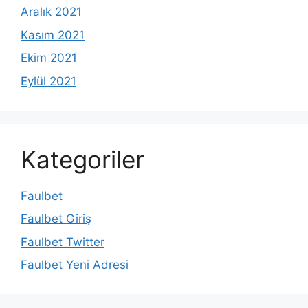
Aralık 2021
Kasım 2021
Ekim 2021
Eylül 2021
Kategoriler
Faulbet
Faulbet Giriş
Faulbet Twitter
Faulbet Yeni Adresi