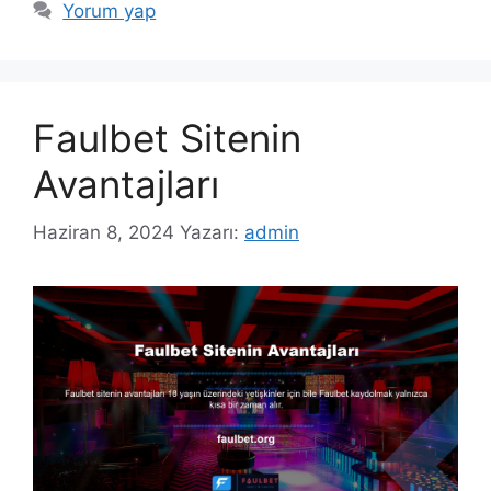
Yorum yap
Faulbet Sitenin
Avantajları
Haziran 8, 2024
Yazarı:
admin