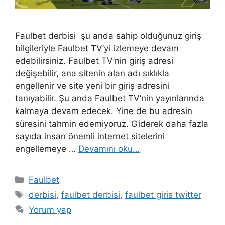
Faulbet derbisi şu anda sahip olduğunuz giriş
bilgileriyle Faulbet TV’yi izlemeye devam
edebilirsiniz. Faulbet TV’nin giriş adresi
değişebilir, ana sitenin alan adı sıklıkla
engellenir ve site yeni bir giriş adresini
tanıyabilir. Şu anda Faulbet TV’nin yayınlarında
kalmaya devam edecek. Yine de bu adresin
süresini tahmin edemiyoruz. Giderek daha fazla
sayıda insan önemli internet sitelerini
engellemeye …
Devamını oku…
Kategoriler
Faulbet
Etiketler
derbisi
,
faulbet derbisi
,
faulbet giris twitter
Yorum yap