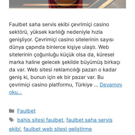
Faulbet saha servis ekibi çevrimiçi casino
sektörü, yüksek karlılığı nedeniyle hızla
genişliyor. Çevrimiçi casino sitelerinin sayısı
dünya çapında binlerce kişiye ulaştı. Web
sitelerinin çoğunluğu küçük olsa da, küresel
marka haline gelecek şekilde büyümüş birkaçı
da var. Web sitesi reklamcılığı pazarı o kadar
geniş ki, bunun için ek bir pazar var. Bu
çevrimiçi casino platformu, Türkiye …
Devamını
oku…
Kategoriler
Faulbet
Etiketler
bahis sitesi faulbet
,
faulbet saha servis
ekibi
,
faulbet web sitesi geliştirme