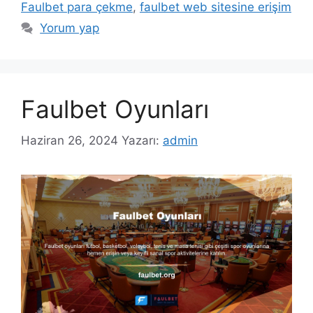
Faulbet para çekme
,
faulbet web sitesine erişim
Yorum yap
Faulbet Oyunları
Haziran 26, 2024
Yazarı:
admin