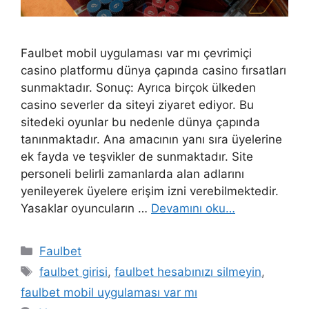
Faulbet mobil uygulaması var mı çevrimiçi
casino platformu dünya çapında casino fırsatları
sunmaktadır. Sonuç: Ayrıca birçok ülkeden
casino severler da siteyi ziyaret ediyor. Bu
sitedeki oyunlar bu nedenle dünya çapında
tanınmaktadır. Ana amacının yanı sıra üyelerine
ek fayda ve teşvikler de sunmaktadır. Site
personeli belirli zamanlarda alan adlarını
yenileyerek üyelere erişim izni verebilmektedir.
Yasaklar oyuncuların …
Devamını oku…
Kategoriler
Faulbet
Etiketler
faulbet girisi
,
faulbet hesabınızı silmeyin
,
faulbet mobil uygulaması var mı