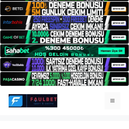
İçeriğe
atla
Menü