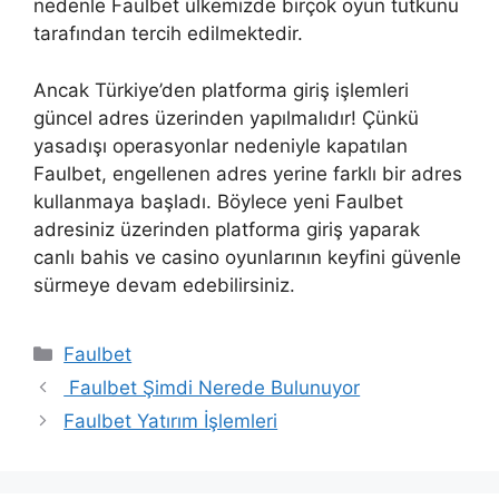
nedenle Faulbet ülkemizde birçok oyun tutkunu
tarafından tercih edilmektedir.
Ancak Türkiye’den platforma giriş işlemleri
güncel adres üzerinden yapılmalıdır! Çünkü
yasadışı operasyonlar nedeniyle kapatılan
Faulbet, engellenen adres yerine farklı bir adres
kullanmaya başladı. Böylece yeni Faulbet
adresiniz üzerinden platforma giriş yaparak
canlı bahis ve casino oyunlarının keyfini güvenle
sürmeye devam edebilirsiniz.
Kategoriler
Faulbet
Yazı
Faulbet Şimdi Nerede Bulunuyor
dolaşımı
Faulbet Yatırım İşlemleri