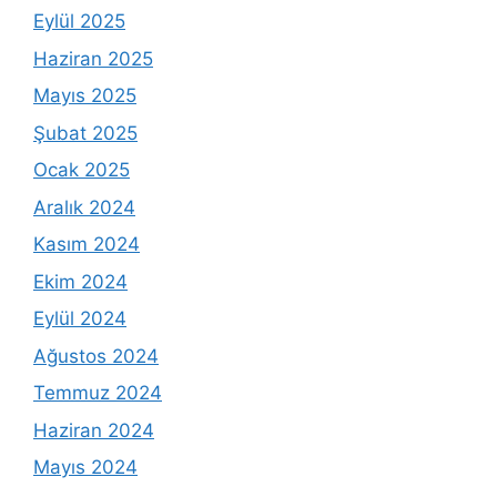
Eylül 2025
Haziran 2025
Mayıs 2025
Şubat 2025
Ocak 2025
Aralık 2024
Kasım 2024
Ekim 2024
Eylül 2024
Ağustos 2024
Temmuz 2024
Haziran 2024
Mayıs 2024