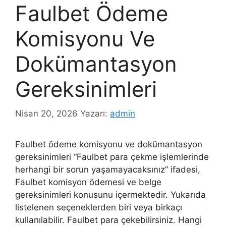
Faulbet Ödeme
Komisyonu Ve
Dokümantasyon
Gereksinimleri
Nisan 20, 2026
Yazarı:
admin
Faulbet ödeme komisyonu ve dokümantasyon
gereksinimleri “Faulbet para çekme işlemlerinde
herhangi bir sorun yaşamayacaksınız” ifadesi,
Faulbet komisyon ödemesi ve belge
gereksinimleri konusunu içermektedir. Yukarıda
listelenen seçeneklerden biri veya birkaçı
kullanılabilir. Faulbet para çekebilirsiniz. Hangi