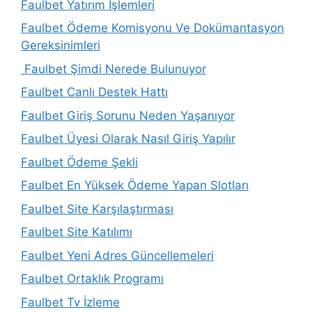
Faulbet Yatırım İşlemleri
Faulbet Ödeme Komisyonu Ve Dokümantasyon
Gereksinimleri
Faulbet Şimdi Nerede Bulunuyor
Faulbet Canlı Destek Hattı
Faulbet Giriş Sorunu Neden Yaşanıyor
Faulbet Üyesi Olarak Nasıl Giriş Yapılır
Faulbet Ödeme Şekli
Faulbet En Yüksek Ödeme Yapan Slotları
Faulbet Site Karşılaştırması
Faulbet Site Katılımı
Faulbet Yeni Adres Güncellemeleri
Faulbet Ortaklık Programı
Faulbet Tv İzleme