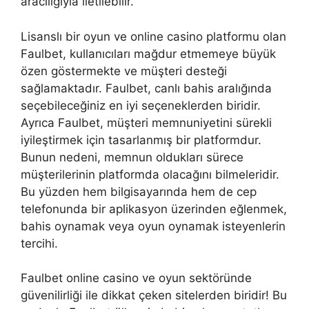
aracılığıyla iletilebilir.
Lisanslı bir oyun ve online casino platformu olan
Faulbet, kullanıcıları mağdur etmemeye büyük
özen göstermekte ve müşteri desteği
sağlamaktadır. Faulbet, canlı bahis aralığında
seçebileceğiniz en iyi seçeneklerden biridir.
Ayrıca Faulbet, müşteri memnuniyetini sürekli
iyileştirmek için tasarlanmış bir platformdur.
Bunun nedeni, memnun oldukları sürece
müşterilerinin platformda olacağını bilmeleridir.
Bu yüzden hem bilgisayarında hem de cep
telefonunda bir aplikasyon üzerinden eğlenmek,
bahis oynamak veya oyun oynamak isteyenlerin
tercihi.
Faulbet online casino ve oyun sektöründe
güvenilirliği ile dikkat çeken sitelerden biridir! Bu