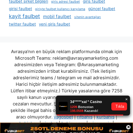
faulbet şirket bilgileri
giris faulbet
giris adresi faulbet
girisi faulbet
güncel faulbet
girişte faulbet kullanıcı karşılama
kayit faulbet
mobil faulbet
sitenin avantajları
twitter faulbet
yeni giris faulbet
Avrasya'nın en büyük reklam platformunda olmak için
Microsoft Teams:
reklam@avrasyamarketing.com
adresimizden veya Telegram: @Avrasyamarketing
adresimizden irtibat kurabilirsiniz. (Tek iletişim
adreslerimiz teams / telegram ve mail adresimizdir.
Harici hiçbir iletişim adresimiz bulunmamaktadır.
Lütfen itibar etmeyiniz.) Türkiye yasalarına göre 7258
sayılı kanun uyarınca yasa dışı bahis oynamanın
cezaları mevcuttur. Şu an bulunduğunuz site hiç bir
şekilde illegal bahis oyunları oynatmıyor ve oynamaya
aracı olmuyordur.
vagosbet
|
rifbahis
|
kurbahis
|
bahisbey
|
pisabet
|
bahisvegas
|
winsmania
|
×
trtsporbet