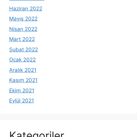
Haziran 2022
Mayıs 2022
Nisan 2022
Mart 2022
Şubat 2022
Ocak 2022
Aralık 2021
Kasım 2021
Ekim 2021
Eylül 2021
Kategoriler