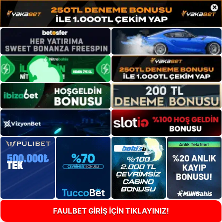
×
FAULBET GİRİŞ İÇİN TIKLAYINIZ!