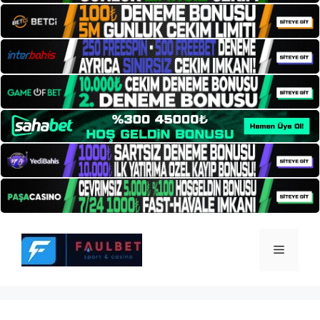
İçeriğe
atla
Menü