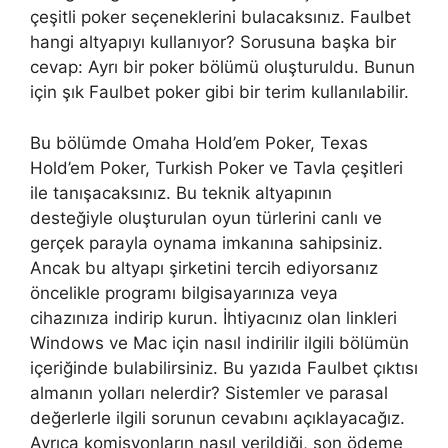
çeşitli poker seçeneklerini bulacaksınız. Faulbet
hangi altyapıyı kullanıyor? Sorusuna başka bir
cevap: Ayrı bir poker bölümü oluşturuldu. Bunun
için şık Faulbet poker gibi bir terim kullanılabilir.
Bu bölümde Omaha Hold’em Poker, Texas
Hold’em Poker, Turkish Poker ve Tavla çeşitleri
ile tanışacaksınız. Bu teknik altyapının
desteğiyle oluşturulan oyun türlerini canlı ve
gerçek parayla oynama imkanına sahipsiniz.
Ancak bu altyapı şirketini tercih ediyorsanız
öncelikle programı bilgisayarınıza veya
cihazınıza indirip kurun. İhtiyacınız olan linkleri
Windows ve Mac için nasıl indirilir ilgili bölümün
içeriğinde bulabilirsiniz. Bu yazıda Faulbet çıktısı
almanın yolları nelerdir? Sistemler ve parasal
değerlerle ilgili sorunun cevabını açıklayacağız.
Ayrıca komisyonların nasıl verildiği, son ödeme