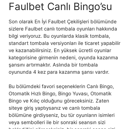
Faulbet Canlı Bingo’su
Son olarak En İyi Faulbet Çekilişleri bölümünde
sizlere Faulbet canlı tombala oyunları hakkında
bilgi veriyoruz. Bu oyunlarda klasik tombala,
standart tombala versiyonları ile ticaret yapabilir
ve kazanabilirsiniz. En yüksek ücretli oyunlar
kategorisine girmenin nedeni, oyunda kazanma
şansını artırmaktır. Aslında bir tombala
oyununda 4 kez para kazanma şansı vardır.
Bu bölümdeki favori seçeneklerin Canlı Bingo,
Otomatik Hızlı Bingo, Bingo Yuvası, Otomatik
Bingo ve Kılıç olduğunu göreceksiniz. Zaten
siteye giriş yaptıysanız ve canlı tombala
bölümüne girdiyseniz, bu tür oyunların isimleri
veya sembolleri ile bir sonraki seansın sizi