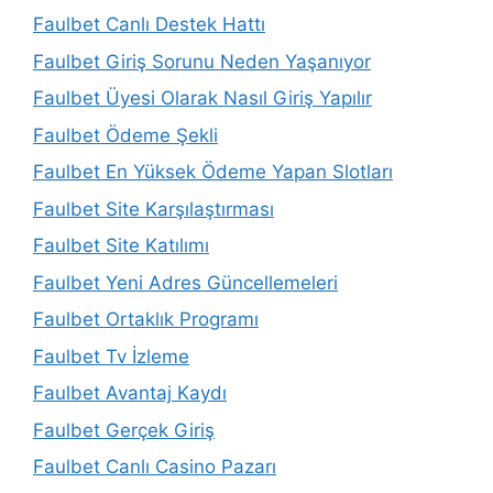
Faulbet Canlı Destek Hattı
Faulbet Giriş Sorunu Neden Yaşanıyor
Faulbet Üyesi Olarak Nasıl Giriş Yapılır
Faulbet Ödeme Şekli
Faulbet En Yüksek Ödeme Yapan Slotları
Faulbet Site Karşılaştırması
Faulbet Site Katılımı
Faulbet Yeni Adres Güncellemeleri
Faulbet Ortaklık Programı
Faulbet Tv İzleme
Faulbet Avantaj Kaydı
Faulbet Gerçek Giriş
Faulbet Canlı Casino Pazarı