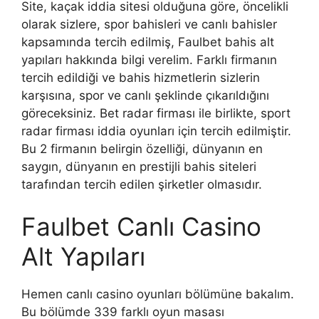
Site, kaçak iddia sitesi olduğuna göre, öncelikli
olarak sizlere, spor bahisleri ve canlı bahisler
kapsamında tercih edilmiş, Faulbet bahis alt
yapıları hakkında bilgi verelim. Farklı firmanın
tercih edildiği ve bahis hizmetlerin sizlerin
karşısına, spor ve canlı şeklinde çıkarıldığını
göreceksiniz. Bet radar firması ile birlikte, sport
radar firması iddia oyunları için tercih edilmiştir.
Bu 2 firmanın belirgin özelliği, dünyanın en
saygın, dünyanın en prestijli bahis siteleri
tarafından tercih edilen şirketler olmasıdır.
Faulbet Canlı Casino
Alt Yapıları
Hemen canlı casino oyunları bölümüne bakalım.
Bu bölümde 339 farklı oyun masası