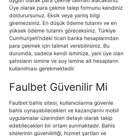
uygun olarak para çekme talimatı alacaksınız.
Üye olarak para çekme talep formunu kendiniz
doldurursunuz. Eksik veya yanlış bilgi
giremezsiniz. En düşük ödeme tutarını ve en
yüksek ödeme tutarını göreceksiniz. Türkiye
Cumhuriyeti’ndeki ticari banka hesaplarından
para çekmek için talimat verebilirsiniz. Bu
durumda, sadece kendi isminize, yani üye olan
şahısların ismine ve soy ismine ait hesapların
kullanılması gerekmektedir.
Faulbet Güvenilir Mi
Faulbet bahis sitesi, kullanıcılarına güvenle
bahis oynayabilecekleri ve kazançlarını mobil
uygulamalar üzerinden detaylı olarak takip
edebilecekleri bir ortam sunmaktadır. Bahis
sitelerinin güvenilirliği, hizmet şartları ve