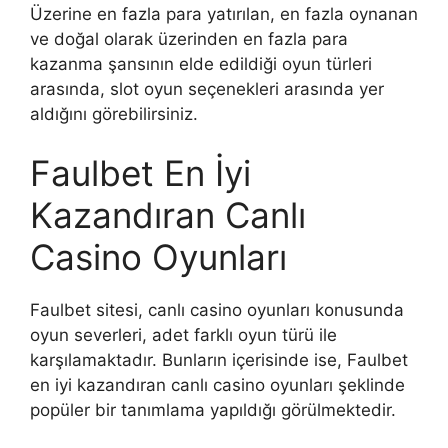
Üzerine en fazla para yatırılan, en fazla oynanan
ve doğal olarak üzerinden en fazla para
kazanma şansının elde edildiği oyun türleri
arasında, slot oyun seçenekleri arasında yer
aldığını görebilirsiniz.
Faulbet En İyi
Kazandıran Canlı
Casino Oyunları
Faulbet sitesi, canlı casino oyunları konusunda
oyun severleri, adet farklı oyun türü ile
karşılamaktadır. Bunların içerisinde ise, Faulbet
en iyi kazandıran canlı casino oyunları şeklinde
popüler bir tanımlama yapıldığı görülmektedir.