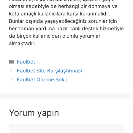
olması sebebiyle de herhangi bir donmaya ve
kötü amaçlı kullanıcılara karşı korunmalıdır.
Bunlar dışında yaşayabileceğiniz sorunlar için
her zaman yardıma hazır canlı destek hizmetiyle
de birçok kullanıcıdan olumlu yorumlar
almaktadır.
Kategoriler
Faulbet
Yazı
Faulbet Site Karşılaştırması
dolaşımı
Faulbet Ödeme Şekli
Yorum yapın
Yorum