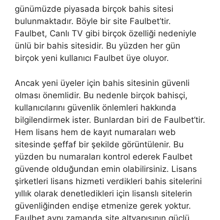
günümüzde piyasada birçok bahis sitesi
bulunmaktadır. Böyle bir site Faulbet’tir.
Faulbet, Canlı TV gibi birçok özelliği nedeniyle
ünlü bir bahis sitesidir. Bu yüzden her gün
birçok yeni kullanıcı Faulbet üye oluyor.
Ancak yeni üyeler için bahis sitesinin güvenli
olması önemlidir. Bu nedenle birçok bahisçi,
kullanıcılarını güvenlik önlemleri hakkında
bilgilendirmek ister. Bunlardan biri de Faulbet’tir.
Hem lisans hem de kayıt numaraları web
sitesinde şeffaf bir şekilde görüntülenir. Bu
yüzden bu numaraları kontrol ederek Faulbet
güvende olduğundan emin olabilirsiniz. Lisans
şirketleri lisans hizmeti verdikleri bahis sitelerini
yıllık olarak denetledikleri için lisanslı sitelerin
güvenliğinden endişe etmenize gerek yoktur.
Faulbet aynı zamanda site altyapısının güçlü