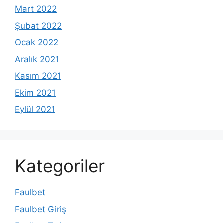
Mart 2022
Şubat 2022
Ocak 2022
Aralık 2021
Kasım 2021
Ekim 2021
Eylül 2021
Kategoriler
Faulbet
Faulbet Giriş