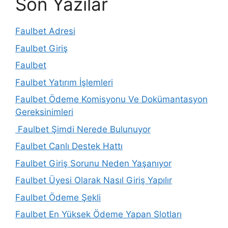
Son Yazılar
Faulbet Adresi
Faulbet Giriş
Faulbet
Faulbet Yatırım İşlemleri
Faulbet Ödeme Komisyonu Ve Dokümantasyon
Gereksinimleri
Faulbet Şimdi Nerede Bulunuyor
Faulbet Canlı Destek Hattı
Faulbet Giriş Sorunu Neden Yaşanıyor
Faulbet Üyesi Olarak Nasıl Giriş Yapılır
Faulbet Ödeme Şekli
Faulbet En Yüksek Ödeme Yapan Slotları