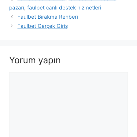
pazarı
,
faulbet canlı destek hizmetleri
Yazı
Faulbet Bırakma Rehberi
dolaşımı
Faulbet Gerçek Giriş
Yorum yapın
Yorum