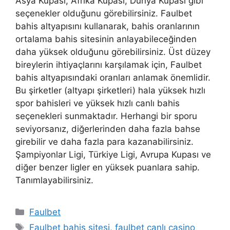
Asya Kupası, Afrika Kupası, Dünya Kupası gibi
seçenekler olduğunu görebilirsiniz. Faulbet
bahis altyapısını kullanarak, bahis oranlarının
ortalama bahis sitesinin anlayabileceğinden
daha yüksek olduğunu görebilirsiniz. Üst düzey
bireylerin ihtiyaçlarını karşılamak için, Faulbet
bahis altyapısındaki oranları anlamak önemlidir.
Bu şirketler (altyapı şirketleri) hala yüksek hızlı
spor bahisleri ve yüksek hızlı canlı bahis
seçenekleri sunmaktadır. Herhangi bir sporu
seviyorsanız, diğerlerinden daha fazla bahse
girebilir ve daha fazla para kazanabilirsiniz.
Şampiyonlar Ligi, Türkiye Ligi, Avrupa Kupası ve
diğer benzer ligler en yüksek puanlara sahip.
Tanımlayabilirsiniz.
Kategoriler
Faulbet
Etiketler
Faulbet bahis sitesi
,
faulbet canlı casino