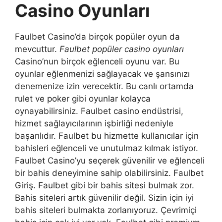
Casino Oyunları
Faulbet Casino’da birçok popüler oyun da
mevcuttur.
Faulbet popüler casino oyunları
Casino’nun birçok eğlenceli oyunu var. Bu
oyunlar eğlenmenizi sağlayacak ve şansınızı
denemenize izin verecektir. Bu canlı ortamda
rulet ve poker gibi oyunlar kolayca
oynayabilirsiniz. Faulbet casino endüstrisi,
hizmet sağlayıcılarının işbirliği nedeniyle
başarılıdır. Faulbet bu hizmette kullanıcılar için
bahisleri eğlenceli ve unutulmaz kılmak istiyor.
Faulbet Casino’yu seçerek güvenilir ve eğlenceli
bir bahis deneyimine sahip olabilirsiniz. Faulbet
Giriş. Faulbet gibi bir bahis sitesi bulmak zor.
Bahis siteleri artık güvenilir değil. Sizin için iyi
bahis siteleri bulmakta zorlanıyoruz. Çevrimiçi