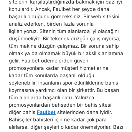
sitelerini karşılaştırdığınızda bakmak için bazı iyi
konulardır. Ancak, Faulbet her şeyde daha
başarılı olduğunu göreceksiniz. Bir web sitesini
analiz ederken, birden fazla sorunla
ilgileniyoruz. Sitenin tüm alanlarda iyi olacağını
düşünmeliyiz. Bir tekerlek düzgün çalışmıyorsa,
tüm makine düzgün çalışmaz. Bir soruna sahip
olmak ya da olmamak büyük bir aksilik anlamına
gelir. Faulbet ödemelerden güven,
promosyonlara kadar müşteri hizmetlerine
kadar tüm konularda başarılı olduğu
söylenebilir. İnsanların spor etkinliklerine bahis
koymasına yardımcı olan bir şirkettir. Bu başarı
tüm alanlarda başarılı oldu. Yalnızca
promosyonlardan bahseden bir bahis sitesi
diğer bahis
Faulbet
sitelerinden daha iyidir.
Bahisçiler bahisleri için ne kadar çok para
alırlarsa, diğer şeyleri o kadar önemsiyorlar. Bazı