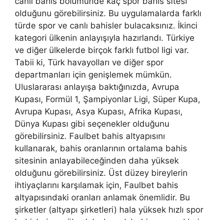
canlı bahis bölümünde kaç spor bahis sitesi
olduğunu görebilirsiniz. Bu uygulamalarda farklı
türde spor ve canlı bahisler bulacaksınız. İkinci
kategori ülkenin anlayışıyla hazırlandı. Türkiye
ve diğer ülkelerde birçok farklı futbol ligi var.
Tabii ki, Türk havayolları ve diğer spor
departmanları için genişlemek mümkün.
Uluslararası anlayışa baktığınızda, Avrupa
Kupası, Formül 1, Şampiyonlar Ligi, Süper Kupa,
Avrupa Kupası, Asya Kupası, Afrika Kupası,
Dünya Kupası gibi seçenekler olduğunu
görebilirsiniz. Faulbet bahis altyapısını
kullanarak, bahis oranlarının ortalama bahis
sitesinin anlayabileceğinden daha yüksek
olduğunu görebilirsiniz. Üst düzey bireylerin
ihtiyaçlarını karşılamak için, Faulbet bahis
altyapısındaki oranları anlamak önemlidir. Bu
şirketler (altyapı şirketleri) hala yüksek hızlı spor