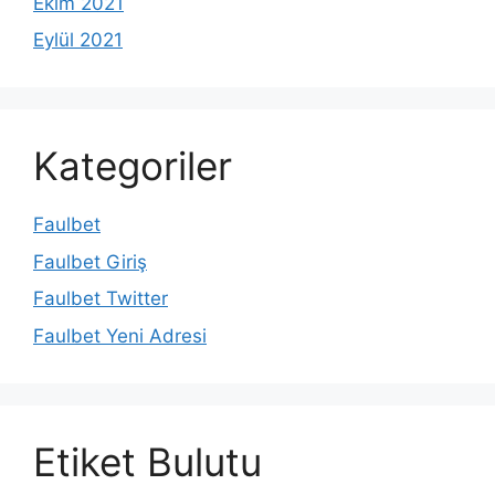
Ekim 2021
Eylül 2021
Kategoriler
Faulbet
Faulbet Giriş
Faulbet Twitter
Faulbet Yeni Adresi
Etiket Bulutu