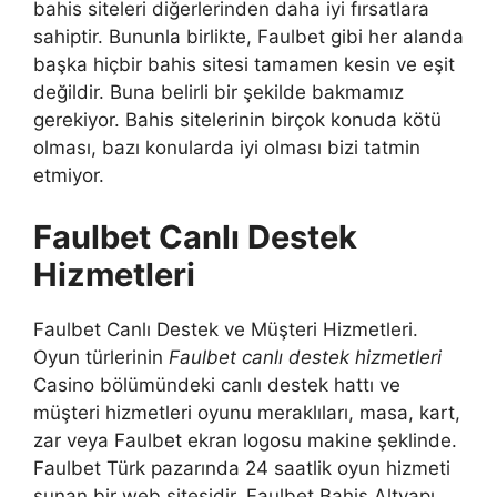
bahis siteleri diğerlerinden daha iyi fırsatlara
sahiptir. Bununla birlikte, Faulbet gibi her alanda
başka hiçbir bahis sitesi tamamen kesin ve eşit
değildir. Buna belirli bir şekilde bakmamız
gerekiyor. Bahis sitelerinin birçok konuda kötü
olması, bazı konularda iyi olması bizi tatmin
etmiyor.
Faulbet Canlı Destek
Hizmetleri
Faulbet Canlı Destek ve Müşteri Hizmetleri.
Oyun türlerinin
Faulbet canlı destek hizmetleri
Casino bölümündeki canlı destek hattı ve
müşteri hizmetleri oyunu meraklıları, masa, kart,
zar veya Faulbet ekran logosu makine şeklinde.
Faulbet Türk pazarında 24 saatlik oyun hizmeti
sunan bir web sitesidir. Faulbet Bahis Altyapı