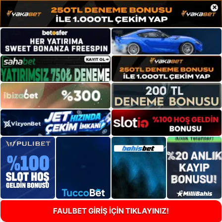
×
FAULBET GİRİŞ İÇİN TIKLAYINIZ!