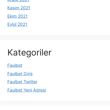
Kasım 2021
Ekim 2021
Eylül 2021
Kategoriler
Faulbet
Faulbet Giriş
Faulbet Twitter
Faulbet Yeni Adresi