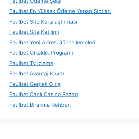
Faulbet Ödeme Şekli
Faulbet En Yüksek Ödeme Yapan Slotları
Faulbet Site Karşılaştırması
Faulbet Site Katılımı
Faulbet Yeni Adres Güncellemeleri
Faulbet Ortaklık Programı
Faulbet Tv İzleme
Faulbet Avantaj Kaydı
Faulbet Gerçek Giriş
Faulbet Canlı Casino Pazarı
Faulbet Bırakma Rehberi