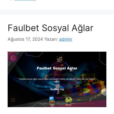
Faulbet Sosyal Ağlar
Ağustos 17, 2024
Yazarı:
admin