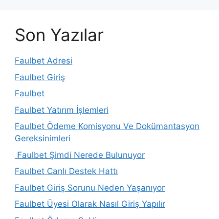
Son Yazılar
Faulbet Adresi
Faulbet Giriş
Faulbet
Faulbet Yatırım İşlemleri
Faulbet Ödeme Komisyonu Ve Dokümantasyon
Gereksinimleri
Faulbet Şimdi Nerede Bulunuyor
Faulbet Canlı Destek Hattı
Faulbet Giriş Sorunu Neden Yaşanıyor
Faulbet Üyesi Olarak Nasıl Giriş Yapılır