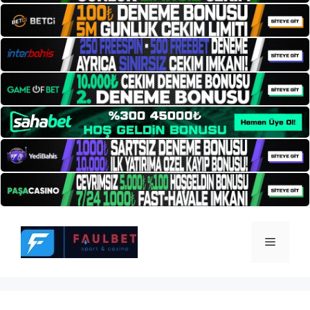
İçeriğe
atla
Menü