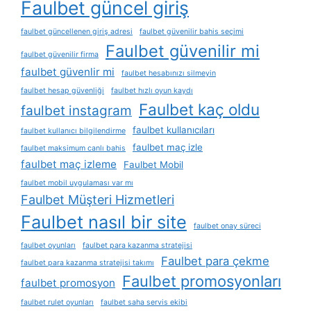
Faulbet güncel giriş
faulbet güncellenen giriş adresi
faulbet güvenilir bahis seçimi
Faulbet güvenilir mi
faulbet güvenilir firma
faulbet güvenlir mi
faulbet hesabınızı silmeyin
faulbet hesap güvenliği
faulbet hızlı oyun kaydı
Faulbet kaç oldu
faulbet instagram
faulbet kullanıcıları
faulbet kullanıcı bilgilendirme
faulbet maç izle
faulbet maksimum canlı bahis
faulbet maç izleme
Faulbet Mobil
faulbet mobil uygulaması var mı
Faulbet Müşteri Hizmetleri
Faulbet nasıl bir site
faulbet onay süreci
faulbet oyunları
faulbet para kazanma stratejisi
Faulbet para çekme
faulbet para kazanma stratejisi takımı
Faulbet promosyonları
faulbet promosyon
faulbet rulet oyunları
faulbet saha servis ekibi