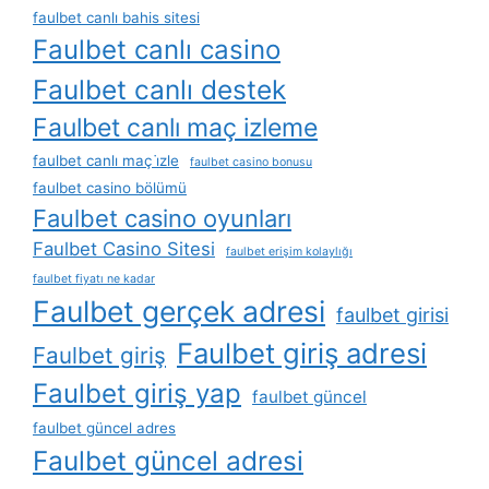
faulbet canlı bahis sitesi
Faulbet canlı casino
Faulbet canlı destek
Faulbet canlı maç izleme
faulbet canlı maç i̇zle
faulbet casino bonusu
faulbet casino bölümü
Faulbet casino oyunları
Faulbet Casino Sitesi
faulbet erişim kolaylığı
faulbet fiyatı ne kadar
Faulbet gerçek adresi
faulbet girisi
Faulbet giriş adresi
Faulbet giriş
Faulbet giriş yap
faulbet güncel
faulbet güncel adres
Faulbet güncel adresi