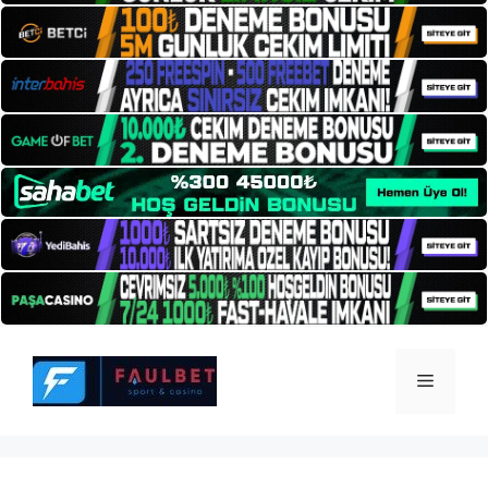
İçeriğe
atla
Menü