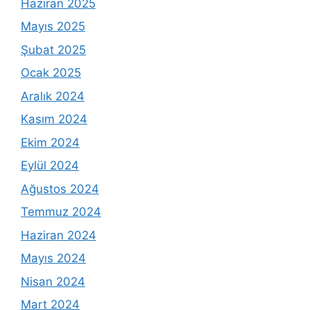
Haziran 2025
Mayıs 2025
Şubat 2025
Ocak 2025
Aralık 2024
Kasım 2024
Ekim 2024
Eylül 2024
Ağustos 2024
Temmuz 2024
Haziran 2024
Mayıs 2024
Nisan 2024
Mart 2024