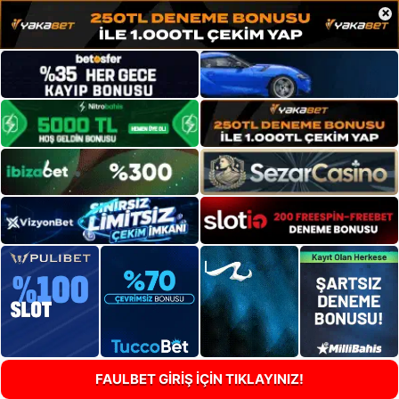
×
FAULBET GİRİŞ İÇİN TIKLAYINIZ!