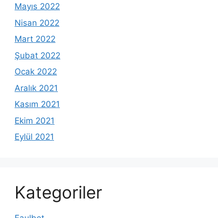
Mayıs 2022
Nisan 2022
Mart 2022
Şubat 2022
Ocak 2022
Aralık 2021
Kasım 2021
Ekim 2021
Eylül 2021
Kategoriler