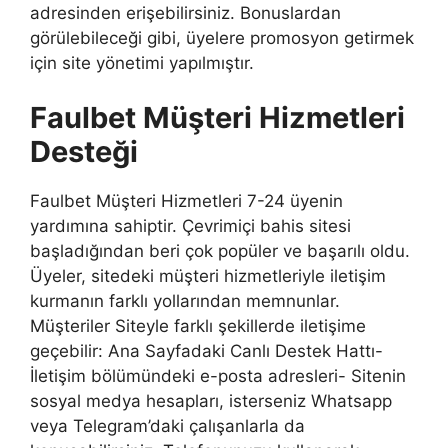
adresinden erişebilirsiniz. Bonuslardan
görülebileceği gibi, üyelere promosyon getirmek
için site yönetimi yapılmıştır.
Faulbet Müşteri Hizmetleri
Desteği
Faulbet Müşteri Hizmetleri 7-24 üyenin
yardımına sahiptir. Çevrimiçi bahis sitesi
başladığından beri çok popüler ve başarılı oldu.
Üyeler, sitedeki müşteri hizmetleriyle iletişim
kurmanın farklı yollarından memnunlar.
Müşteriler Siteyle farklı şekillerde iletişime
geçebilir: Ana Sayfadaki Canlı Destek Hattı-
İletişim bölümündeki e-posta adresleri- Sitenin
sosyal medya hesapları, isterseniz Whatsapp
veya Telegram’daki çalışanlarla da