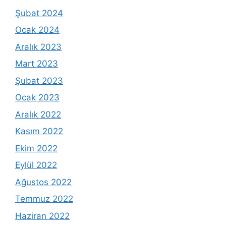
Şubat 2024
Ocak 2024
Aralık 2023
Mart 2023
Şubat 2023
Ocak 2023
Aralık 2022
Kasım 2022
Ekim 2022
Eylül 2022
Ağustos 2022
Temmuz 2022
Haziran 2022