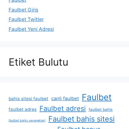
Faulbet
Faulbet Giriş
Faulbet Twitter
Faulbet Yeni Adresi
Etiket Bulutu
Faulbet
canli faulbet
bahis sitesi faulbet
Faulbet adresi
faulbet adres
faulbet bahis
Faulbet bahis sitesi
faulbet bahis seçenekleri