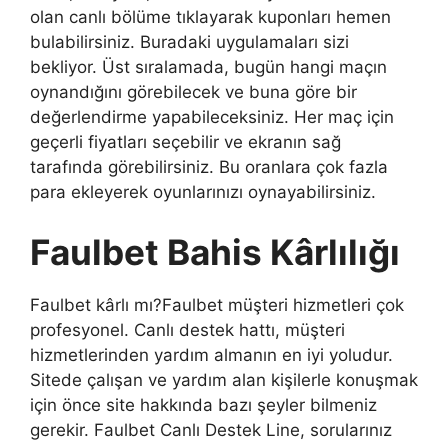
olan canlı bölüme tıklayarak kuponları hemen
bulabilirsiniz. Buradaki uygulamaları sizi
bekliyor. Üst sıralamada, bugün hangi maçın
oynandığını görebilecek ve buna göre bir
değerlendirme yapabileceksiniz. Her maç için
geçerli fiyatları seçebilir ve ekranın sağ
tarafında görebilirsiniz. Bu oranlara çok fazla
para ekleyerek oyunlarınızı oynayabilirsiniz.
Faulbet Bahis Kârlılığı
Faulbet kârlı mı?Faulbet müşteri hizmetleri çok
profesyonel. Canlı destek hattı, müşteri
hizmetlerinden yardım almanın en iyi yoludur.
Sitede çalışan ve yardım alan kişilerle konuşmak
için önce site hakkında bazı şeyler bilmeniz
gerekir. Faulbet Canlı Destek Line, sorularınız