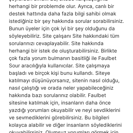
herhangi bir problemde olur. Ayrıca, canlı bir
destek hattında daha fazla bilgi sahibi olmak
istediğiniz bir şey hakkında sorular sorabilirsiniz.
Bunun üyeler için çok iyi bir şey olduğunu da
söyleyebiliriz. Site çalışanı Site hakkındaki tüm
sorularınızı cevaplayabilir. Site hakkında
herhangi bir istek de oluşturabilirsiniz. Birlikte
çok fazla yorum bulmanın basitliği ile Faulbet
Sour aracılığıyla kullanıcılar. Site çalışmaya
başladı ve birçok kişi bunu kullandı. Siteye
katılmayı düşünüyorsanız, sitenin nasıl olduğu,
nasıl çalıştığı ve orada neler yapabileceğiniz
hakkında bazı sorularınız olabilir. Faulbet
sitesine katılmak için, insanların daha önce
yazdığı yorumları okuyabilir ve neyi sevdiklerini
ve sevmediklerini görebilirsiniz. Bu bilgileri
kolayca alabilir ve diğer insanların söylediklerini
okuyabilirsiniz. Olumsuz yorumları görmek için