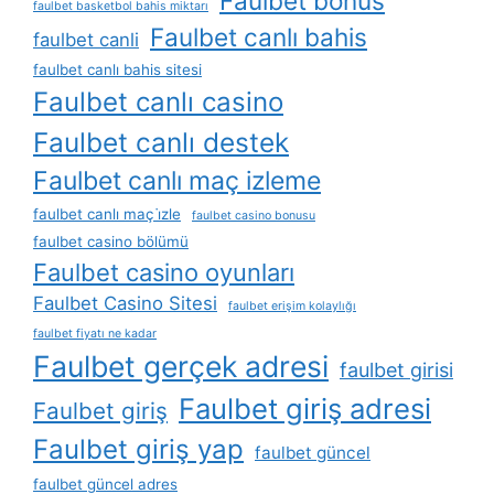
Faulbet bonus
faulbet basketbol bahis miktarı
Faulbet canlı bahis
faulbet canli
faulbet canlı bahis sitesi
Faulbet canlı casino
Faulbet canlı destek
Faulbet canlı maç izleme
faulbet canlı maç i̇zle
faulbet casino bonusu
faulbet casino bölümü
Faulbet casino oyunları
Faulbet Casino Sitesi
faulbet erişim kolaylığı
faulbet fiyatı ne kadar
Faulbet gerçek adresi
faulbet girisi
Faulbet giriş adresi
Faulbet giriş
Faulbet giriş yap
faulbet güncel
faulbet güncel adres