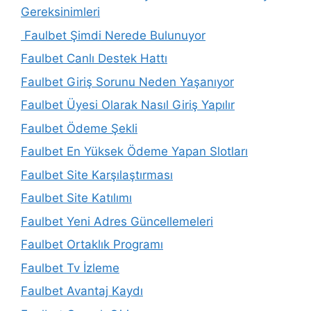
Gereksinimleri
Faulbet Şimdi Nerede Bulunuyor
Faulbet Canlı Destek Hattı
Faulbet Giriş Sorunu Neden Yaşanıyor
Faulbet Üyesi Olarak Nasıl Giriş Yapılır
Faulbet Ödeme Şekli
Faulbet En Yüksek Ödeme Yapan Slotları
Faulbet Site Karşılaştırması
Faulbet Site Katılımı
Faulbet Yeni Adres Güncellemeleri
Faulbet Ortaklık Programı
Faulbet Tv İzleme
Faulbet Avantaj Kaydı