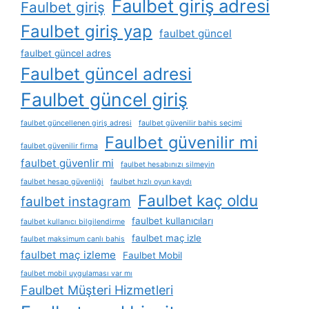
Faulbet giriş adresi
Faulbet giriş
Faulbet giriş yap
faulbet güncel
faulbet güncel adres
Faulbet güncel adresi
Faulbet güncel giriş
faulbet güncellenen giriş adresi
faulbet güvenilir bahis seçimi
Faulbet güvenilir mi
faulbet güvenilir firma
faulbet güvenlir mi
faulbet hesabınızı silmeyin
faulbet hesap güvenliği
faulbet hızlı oyun kaydı
Faulbet kaç oldu
faulbet instagram
faulbet kullanıcıları
faulbet kullanıcı bilgilendirme
faulbet maç izle
faulbet maksimum canlı bahis
faulbet maç izleme
Faulbet Mobil
faulbet mobil uygulaması var mı
Faulbet Müşteri Hizmetleri