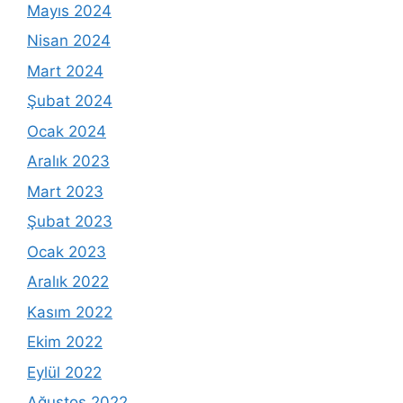
Mayıs 2024
Nisan 2024
Mart 2024
Şubat 2024
Ocak 2024
Aralık 2023
Mart 2023
Şubat 2023
Ocak 2023
Aralık 2022
Kasım 2022
Ekim 2022
Eylül 2022
Ağustos 2022