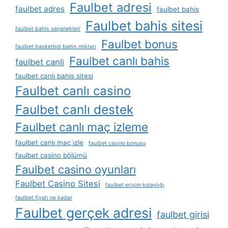
Faulbet adresi
faulbet adres
faulbet bahis
Faulbet bahis sitesi
faulbet bahis seçenekleri
Faulbet bonus
faulbet basketbol bahis miktarı
Faulbet canlı bahis
faulbet canli
faulbet canlı bahis sitesi
Faulbet canlı casino
Faulbet canlı destek
Faulbet canlı maç izleme
faulbet canlı maç i̇zle
faulbet casino bonusu
faulbet casino bölümü
Faulbet casino oyunları
Faulbet Casino Sitesi
faulbet erişim kolaylığı
faulbet fiyatı ne kadar
Faulbet gerçek adresi
faulbet girisi