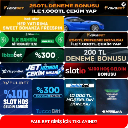
×
FAULBET GİRİŞ İÇİN TIKLAYINIZ!