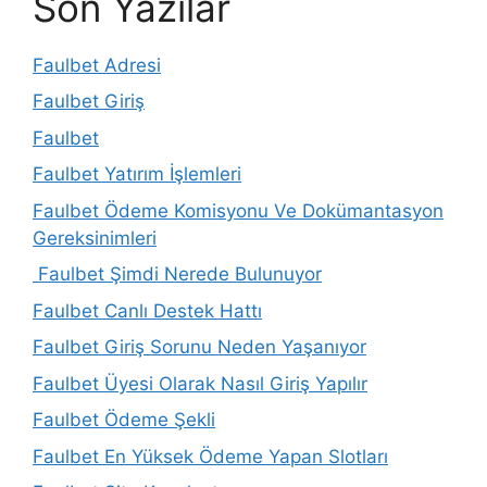
Son Yazılar
Faulbet Adresi
Faulbet Giriş
Faulbet
Faulbet Yatırım İşlemleri
Faulbet Ödeme Komisyonu Ve Dokümantasyon
Gereksinimleri
Faulbet Şimdi Nerede Bulunuyor
Faulbet Canlı Destek Hattı
Faulbet Giriş Sorunu Neden Yaşanıyor
Faulbet Üyesi Olarak Nasıl Giriş Yapılır
Faulbet Ödeme Şekli
Faulbet En Yüksek Ödeme Yapan Slotları