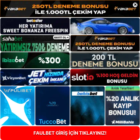
×
FAULBET GİRİŞ İÇİN TIKLAYINIZ!