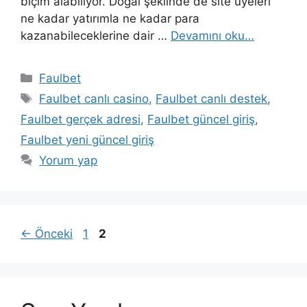
biçim alabiliyor. Doğal şeklinde de site üyeleri
ne kadar yatırımla ne kadar para
kazanabileceklerine dair …
Devamını oku…
Kategoriler
Faulbet
Etiketler
Faulbet canlı casino
,
Faulbet canlı destek
,
Faulbet gerçek adresi
,
Faulbet güncel giriş
,
Faulbet yeni güncel giriş
Yorum yap
Yazı
Sayfa
Sayfa
←
Önceki
1
2
dolaşımı