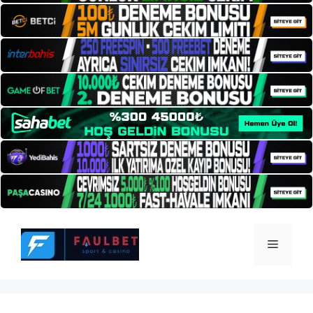
İçeriğe
atla
Menü