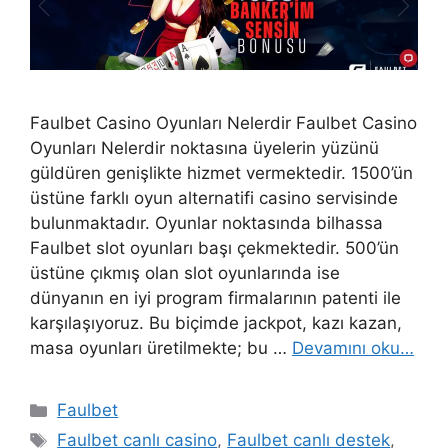
Faulbet Casino Oyunları Nelerdir Faulbet Casino
Oyunları Nelerdir noktasına üyelerin yüzünü
güldüren genişlikte hizmet vermektedir. 1500’ün
üstüne farklı oyun alternatifi casino servisinde
bulunmaktadır. Oyunlar noktasında bilhassa
Faulbet slot oyunları başı çekmektedir. 500’ün
üstüne çıkmış olan slot oyunlarında ise
dünyanın en iyi program firmalarının patenti ile
karşılaşıyoruz. Bu biçimde jackpot, kazı kazan,
masa oyunları üretilmekte; bu …
Devamını oku…
Kategoriler
Faulbet
Etiketler
Faulbet canlı casino
,
Faulbet canlı destek
,