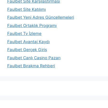
Faulbet Site Karşılaştırması
Faulbet Site Katılımı
Faulbet Yeni Adres Güncellemeleri
Faulbet Ortaklık Programı
Faulbet Tv İzleme
Faulbet Avantaj Kaydı
Faulbet Gerçek Giriş
Faulbet Canlı Casino Pazarı
Faulbet Bırakma Rehberi