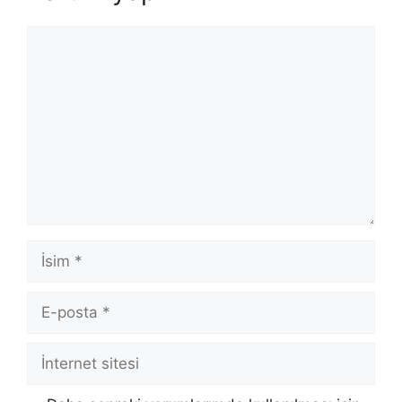
Yorum
İsim
E-
posta
İnternet
sitesi