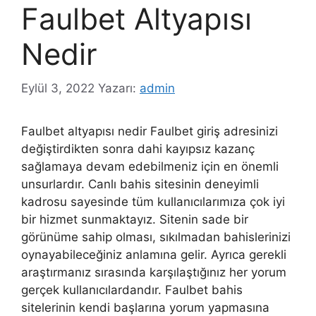
Faulbet Altyapısı
Nedir
Eylül 3, 2022
Yazarı:
admin
Faulbet altyapısı nedir Faulbet giriş adresinizi
değiştirdikten sonra dahi kayıpsız kazanç
sağlamaya devam edebilmeniz için en önemli
unsurlardır. Canlı bahis sitesinin deneyimli
kadrosu sayesinde tüm kullanıcılarımıza çok iyi
bir hizmet sunmaktayız. Sitenin sade bir
görünüme sahip olması, sıkılmadan bahislerinizi
oynayabileceğiniz anlamına gelir. Ayrıca gerekli
araştırmanız sırasında karşılaştığınız her yorum
gerçek kullanıcılardandır. Faulbet bahis
sitelerinin kendi başlarına yorum yapmasına