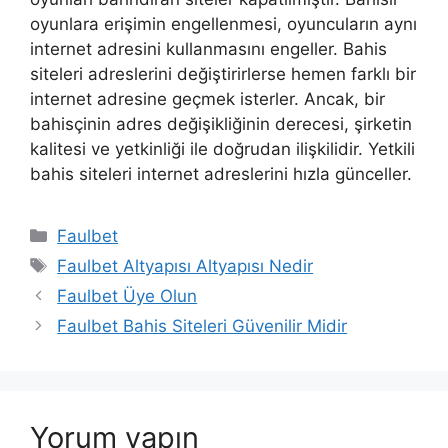
oyunlara erişimin engellenmesi, oyuncuların aynı
internet adresini kullanmasını engeller. Bahis
siteleri adreslerini değiştirirlerse hemen farklı bir
internet adresine geçmek isterler. Ancak, bir
bahisçinin adres değişikliğinin derecesi, şirketin
kalitesi ve yetkinliği ile doğrudan ilişkilidir. Yetkili
bahis siteleri internet adreslerini hızla günceller.
Kategoriler
Faulbet
Etiketler
Faulbet Altyapısı Altyapısı Nedir
Yazı
Faulbet Üye Olun
dolaşımı
Faulbet Bahis Siteleri Güvenilir Midir
Yorum yapın