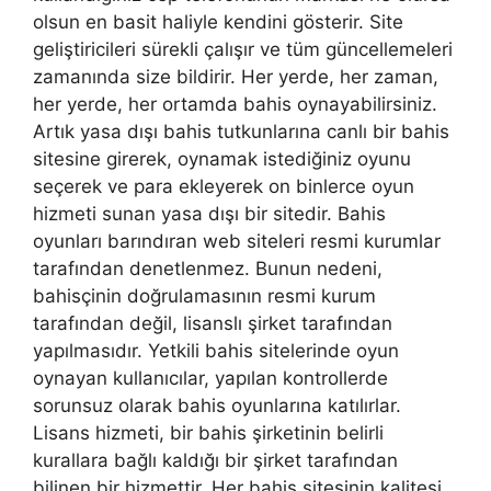
olsun en basit haliyle kendini gösterir. Site
geliştiricileri sürekli çalışır ve tüm güncellemeleri
zamanında size bildirir. Her yerde, her zaman,
her yerde, her ortamda bahis oynayabilirsiniz.
Artık yasa dışı bahis tutkunlarına canlı bir bahis
sitesine girerek, oynamak istediğiniz oyunu
seçerek ve para ekleyerek on binlerce oyun
hizmeti sunan yasa dışı bir sitedir. Bahis
oyunları barındıran web siteleri resmi kurumlar
tarafından denetlenmez. Bunun nedeni,
bahisçinin doğrulamasının resmi kurum
tarafından değil, lisanslı şirket tarafından
yapılmasıdır. Yetkili bahis sitelerinde oyun
oynayan kullanıcılar, yapılan kontrollerde
sorunsuz olarak bahis oyunlarına katılırlar.
Lisans hizmeti, bir bahis şirketinin belirli
kurallara bağlı kaldığı bir şirket tarafından
bilinen bir hizmettir. Her bahis sitesinin kalitesi