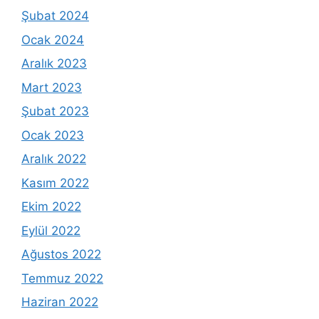
Şubat 2024
Ocak 2024
Aralık 2023
Mart 2023
Şubat 2023
Ocak 2023
Aralık 2022
Kasım 2022
Ekim 2022
Eylül 2022
Ağustos 2022
Temmuz 2022
Haziran 2022