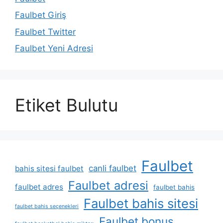
Faulbet Giriş
Faulbet Twitter
Faulbet Yeni Adresi
Etiket Bulutu
Faulbet
canli faulbet
bahis sitesi faulbet
Faulbet adresi
faulbet adres
faulbet bahis
Faulbet bahis sitesi
faulbet bahis seçenekleri
Faulbet bonus