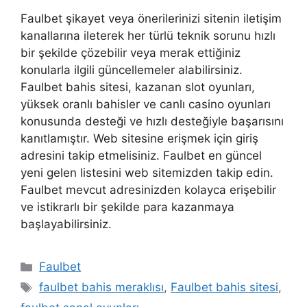
Faulbet şikayet veya önerilerinizi sitenin iletişim
kanallarına ileterek her türlü teknik sorunu hızlı
bir şekilde çözebilir veya merak ettiğiniz
konularla ilgili güncellemeler alabilirsiniz.
Faulbet bahis sitesi, kazanan slot oyunları,
yüksek oranlı bahisler ve canlı casino oyunları
konusunda desteği ve hızlı desteğiyle başarısını
kanıtlamıştır. Web sitesine erişmek için giriş
adresini takip etmelisiniz. Faulbet en güncel
yeni gelen listesini web sitemizden takip edin.
Faulbet mevcut adresinizden kolayca erişebilir
ve istikrarlı bir şekilde para kazanmaya
başlayabilirsiniz.
Kategoriler
Faulbet
Etiketler
faulbet bahis meraklısı
,
Faulbet bahis sitesi
,