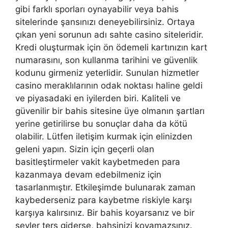
gibi farklı sporları oynayabilir veya bahis
sitelerinde şansınızı deneyebilirsiniz. Ortaya
çıkan yeni sorunun adı sahte casino siteleridir.
Kredi oluşturmak için ön ödemeli kartınızın kart
numarasını, son kullanma tarihini ve güvenlik
kodunu girmeniz yeterlidir. Sunulan hizmetler
casino meraklılarının odak noktası haline geldi
ve piyasadaki en iyilerden biri. Kaliteli ve
güvenilir bir bahis sitesine üye olmanın şartları
yerine getirilirse bu sonuçlar daha da kötü
olabilir. Lütfen iletişim kurmak için elinizden
geleni yapın. Sizin için geçerli olan
basitleştirmeler vakit kaybetmeden para
kazanmaya devam edebilmeniz için
tasarlanmıştır. Etkileşimde bulunarak zaman
kaybederseniz para kaybetme riskiyle karşı
karşıya kalırsınız. Bir bahis koyarsanız ve bir
şeyler ters giderse, bahsinizi koyamazsınız.