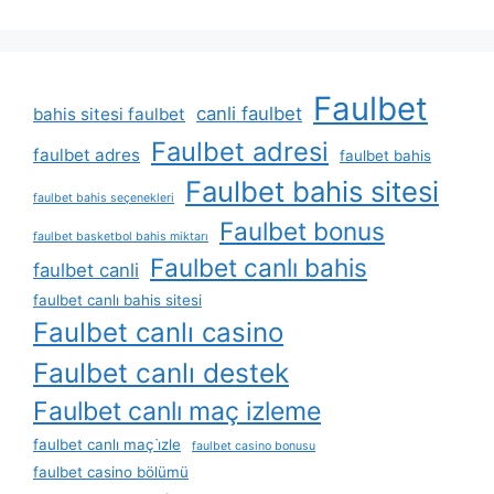
Faulbet
canli faulbet
bahis sitesi faulbet
Faulbet adresi
faulbet adres
faulbet bahis
Faulbet bahis sitesi
faulbet bahis seçenekleri
Faulbet bonus
faulbet basketbol bahis miktarı
Faulbet canlı bahis
faulbet canli
faulbet canlı bahis sitesi
Faulbet canlı casino
Faulbet canlı destek
Faulbet canlı maç izleme
faulbet canlı maç i̇zle
faulbet casino bonusu
faulbet casino bölümü