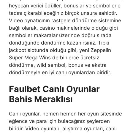
heyecan verici ödüller, bonuslar ve sembollerle
tadını çıkarabileceğiniz birçok unsura sahiptir.
Video oynatıcının rastgele döndürme sistemine
bağlı olarak, casino makinelerinde olduğu gibi
semboller makaralar üzerinde doğru sırada
döndüğünde döndürme kazanırsınız. Tıpkı
jackpot slotunda olduğu gibi, yeni Zeppelin
Super Mega Wins de binlerce ücretsiz
döndürme, wild sembol, bonus ve ekstra
döndürmeyle en iyi canlı oyunlardan biridir.
Faulbet Canlı Oyunlar
Bahis Meraklısı
Canlı oyunlar, hemen hemen her oyun sitesinde
eğlence ve para için bulacağınız şeylerden
biridir. Video oyunları, alıştırma oyunları, canlı