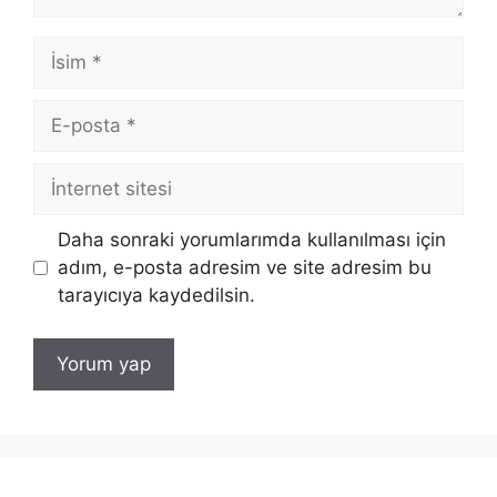
İsim
E-
posta
İnternet
sitesi
Daha sonraki yorumlarımda kullanılması için
adım, e-posta adresim ve site adresim bu
tarayıcıya kaydedilsin.