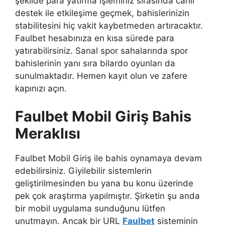
şekilde para yatırma işleminiz sırasında canlı
destek ile etkileşime geçmek, bahislerinizin
stabilitesini hiç vakit kaybetmeden artıracaktır.
Faulbet hesabınıza en kısa sürede para
yatırabilirsiniz. Sanal spor sahalarında spor
bahislerinin yanı sıra bilardo oyunları da
sunulmaktadır. Hemen kayıt olun ve zafere
kapınızı açın.
Faulbet Mobil Giriş Bahis
Meraklısı
Faulbet Mobil Giriş ile bahis oynamaya devam
edebilirsiniz. Giyilebilir sistemlerin
geliştirilmesinden bu yana bu konu üzerinde
pek çok araştırma yapılmıştır. Şirketin şu anda
bir mobil uygulama sunduğunu lütfen
unutmayın. Ancak bir URL
Faulbet
sisteminin