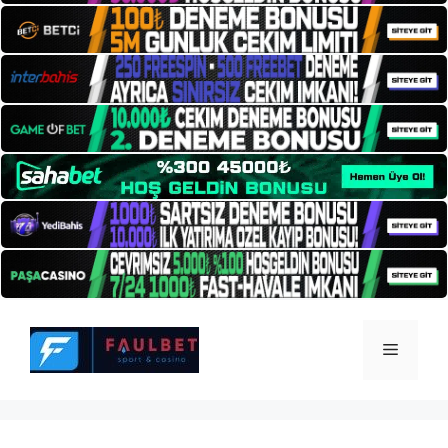
İçeriğe
atla
Menü