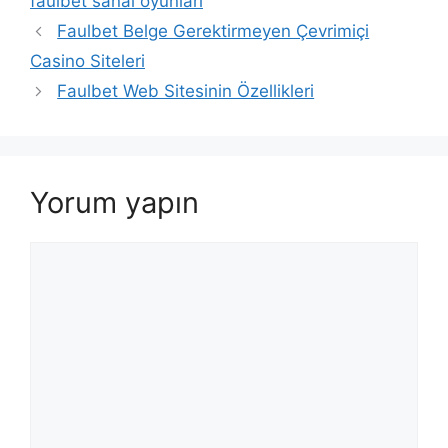
faulbet sanal oyunları
Yazı
Faulbet Belge Gerektirmeyen Çevrimiçi
dolaşımı
Casino Siteleri
Faulbet Web Sitesinin Özellikleri
Yorum yapın
Yorum