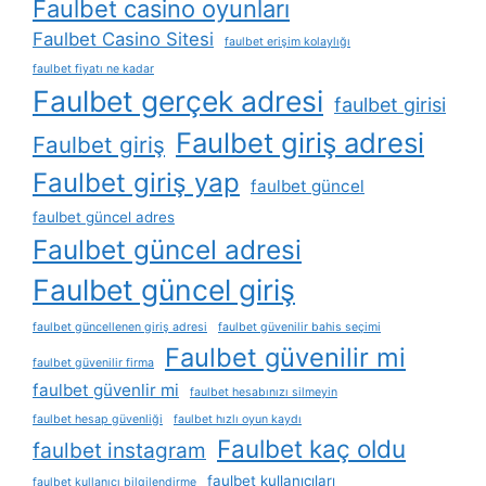
Faulbet casino oyunları
Faulbet Casino Sitesi
faulbet erişim kolaylığı
faulbet fiyatı ne kadar
Faulbet gerçek adresi
faulbet girisi
Faulbet giriş adresi
Faulbet giriş
Faulbet giriş yap
faulbet güncel
faulbet güncel adres
Faulbet güncel adresi
Faulbet güncel giriş
faulbet güncellenen giriş adresi
faulbet güvenilir bahis seçimi
Faulbet güvenilir mi
faulbet güvenilir firma
faulbet güvenlir mi
faulbet hesabınızı silmeyin
faulbet hesap güvenliği
faulbet hızlı oyun kaydı
Faulbet kaç oldu
faulbet instagram
faulbet kullanıcıları
faulbet kullanıcı bilgilendirme