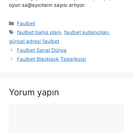
oyun sağlayıcıların sayısı artıyor.
Kategoriler
Faulbet
Etiketler
faulbet bahis planı
,
faulbet kullanıcıları
,
güncel adresi faulbet
Yazı
Faulbet Sanal Dünya
dolaşımı
Faulbet Blackjack Tedarikçisi
Yorum yapın
Yorum