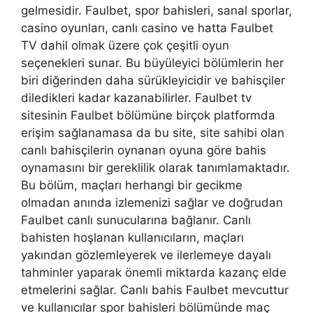
gelmesidir. Faulbet, spor bahisleri, sanal sporlar,
casino oyunları, canlı casino ve hatta Faulbet
TV dahil olmak üzere çok çeşitli oyun
seçenekleri sunar. Bu büyüleyici bölümlerin her
biri diğerinden daha sürükleyicidir ve bahisçiler
diledikleri kadar kazanabilirler. Faulbet tv
sitesinin Faulbet bölümüne birçok platformda
erişim sağlanamasa da bu site, site sahibi olan
canlı bahisçilerin oynanan oyuna göre bahis
oynamasını bir gereklilik olarak tanımlamaktadır.
Bu bölüm, maçları herhangi bir gecikme
olmadan anında izlemenizi sağlar ve doğrudan
Faulbet canlı sunucularına bağlanır. Canlı
bahisten hoşlanan kullanıcıların, maçları
yakından gözlemleyerek ve ilerlemeye dayalı
tahminler yaparak önemli miktarda kazanç elde
etmelerini sağlar. Canlı bahis Faulbet mevcuttur
ve kullanıcılar spor bahisleri bölümünde maç