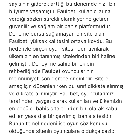
sayısının giderek arttığı bu dönemde hızlı bir
büyüme yaşamıştır. Faulbet, kullanıcılarına
verdiği sözleri sürekli olarak yerine getiren
güvenilir ve sağlam bir bahis platformudur.
Deneme bursu sağlamayan bir site olan
Faulbet, yüksek kalitesini ortaya koydu. Bu
hedefiyle birçok oyun sitesinden ayrılarak
ülkemizin en tanınmış sitelerinden biri haline
gelmiştir. Deneyime sahip bir ekibin
rehberliğinde Faulbet oyuncularının
memnuniyeti son derece önemlidir. Site bu
amaç için düzenlenirken bu sınıf dikkate alınmış
ve dikkate alınmıştır. Faulbet, oyuncularımız
tarafından yaygın olarak kullanılan ve ülkemizin
en popüler bahis sitelerinden biri olarak kabul
edilen yasa dışı bir çevrimiçi bahis sitesidir.
Bunun temel nedeni ise oyun söz konusu
olduğunda sitenin oyunculara oldukça cazip