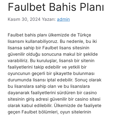
Faulbet Bahis Planı
Kasım 30, 2024
Yazarı:
admin
Faulbet bahis planı ülkemizde de Türkçe
lisansını kullanabiliyoruz. Bu nedenle, bu iki
lisansa sahip bir Faulbet lisans sitesinin
güvenilir olduğu sonucuna makul bir şekilde
varabiliriz. Bu kuruluşlar, lisanslı bir sitenin
faaliyetlerini takip edebilir ve yetkili bir
oyuncunun geçerli bir şikayette bulunması
durumunda lisansı iptal edebilir. Sonuç olarak
bu lisanslara sahip olan ve bu lisanslara
dayanarak faaliyetlerini sürdüren bir casino
sitesinin giriş adresi güvenilir bir casino sitesi
olarak kabul edilebilir. Ülkemizde de faaliyete
geçen Faulbet bölümleri, oyun sitelerinin