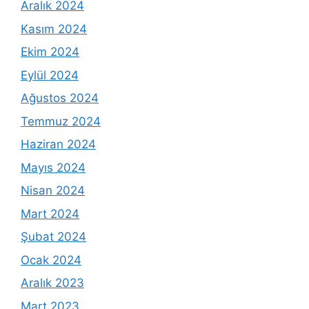
Aralık 2024
Kasım 2024
Ekim 2024
Eylül 2024
Ağustos 2024
Temmuz 2024
Haziran 2024
Mayıs 2024
Nisan 2024
Mart 2024
Şubat 2024
Ocak 2024
Aralık 2023
Mart 2023