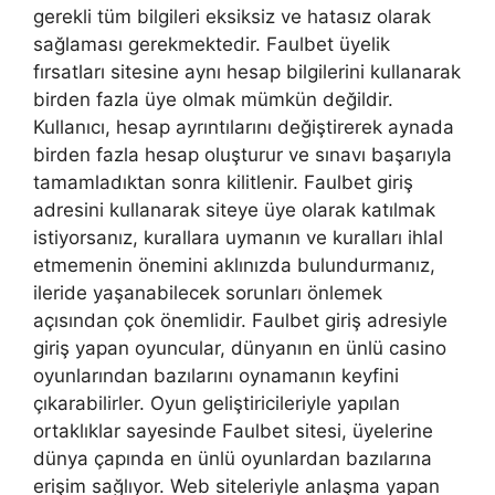
gerekli tüm bilgileri eksiksiz ve hatasız olarak
sağlaması gerekmektedir. Faulbet üyelik
fırsatları sitesine aynı hesap bilgilerini kullanarak
birden fazla üye olmak mümkün değildir.
Kullanıcı, hesap ayrıntılarını değiştirerek aynada
birden fazla hesap oluşturur ve sınavı başarıyla
tamamladıktan sonra kilitlenir. Faulbet giriş
adresini kullanarak siteye üye olarak katılmak
istiyorsanız, kurallara uymanın ve kuralları ihlal
etmemenin önemini aklınızda bulundurmanız,
ileride yaşanabilecek sorunları önlemek
açısından çok önemlidir. Faulbet giriş adresiyle
giriş yapan oyuncular, dünyanın en ünlü casino
oyunlarından bazılarını oynamanın keyfini
çıkarabilirler. Oyun geliştiricileriyle yapılan
ortaklıklar sayesinde Faulbet sitesi, üyelerine
dünya çapında en ünlü oyunlardan bazılarına
erişim sağlıyor. Web siteleriyle anlaşma yapan