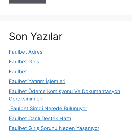
Son Yazılar
Faulbet Adresi
Faulbet Giriş
Faulbet
Faulbet Yatırım İşlemleri
Faulbet Ödeme Komisyonu Ve Dokümantasyon
Gereksinimleri
Faulbet Şimdi Nerede Bulunuyor
Faulbet Canlı Destek Hattı
Faulbet Giriş Sorunu Neden Yaşanıyor