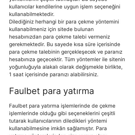
kullanıcılar kendilerine uygun işlem seçeneğini
kullanabilmektedir.
Dilediğiniz herhangi bir para çekme yöntemini
kullanabilmeniz için sitede bulunan
hesabınızdan para çekme talebi vermeniz
gerekmektedir. Bu sayede kısa süre içerisinde
para çekme talebinin gerçekleşecek ve paranız
hesabınıza geçecektir. Tüm yöntemler ile sitenin
yoğunluğuyla alakalı olarak değişmekle birlikte,
1 saat içerisinde paranızı alabilirsiniz.
Faulbet para yatırma
Faulbet para yatırma işlemlerinde de çekme
işlemlerinde olduğu gibi seçeneklerini çeşitli
tutarak kullanıcılarının diledikleri yöntemi
kullanabilmesine imkân sağlamıştır. Para