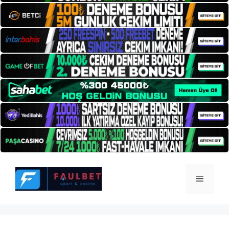
İçeriğe
atla
Menü