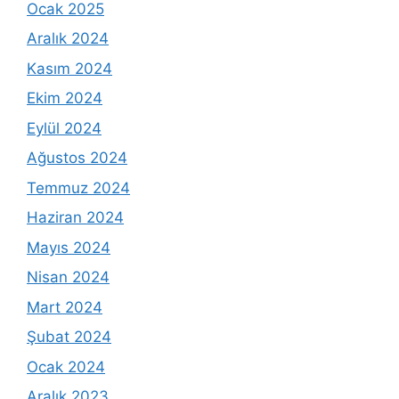
Ocak 2025
Aralık 2024
Kasım 2024
Ekim 2024
Eylül 2024
Ağustos 2024
Temmuz 2024
Haziran 2024
Mayıs 2024
Nisan 2024
Mart 2024
Şubat 2024
Ocak 2024
Aralık 2023