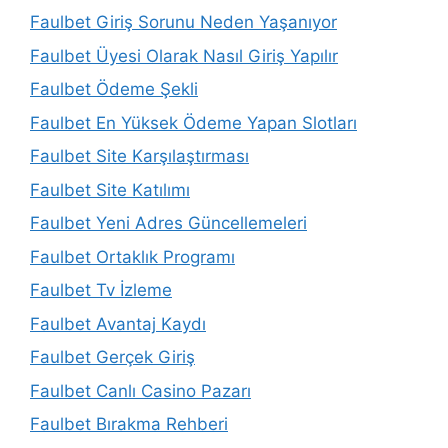
Faulbet Giriş Sorunu Neden Yaşanıyor
Faulbet Üyesi Olarak Nasıl Giriş Yapılır
Faulbet Ödeme Şekli
Faulbet En Yüksek Ödeme Yapan Slotları
Faulbet Site Karşılaştırması
Faulbet Site Katılımı
Faulbet Yeni Adres Güncellemeleri
Faulbet Ortaklık Programı
Faulbet Tv İzleme
Faulbet Avantaj Kaydı
Faulbet Gerçek Giriş
Faulbet Canlı Casino Pazarı
Faulbet Bırakma Rehberi