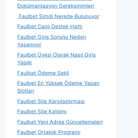
Dokümantasyon Gereksinimleri
Faulbet Şimdi Nerede Bulunuyor
Faulbet Canlı Destek Hattı
Faulbet Giriş Sorunu Neden
Yaşanıyor
Faulbet Üyesi Olarak Nasıl Giriş
Yapılır
Faulbet Ödeme Şekli
Faulbet En Yüksek Ödeme Yapan
Slotları
Faulbet Site Karşılaştırması
Faulbet Site Katılımı
Faulbet Yeni Adres Güncellemeleri
Faulbet Ortaklık Programı