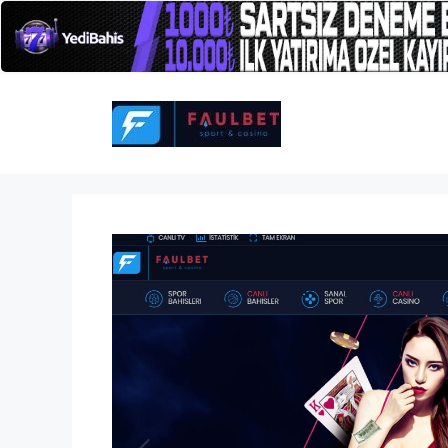
İçeriğe
atla