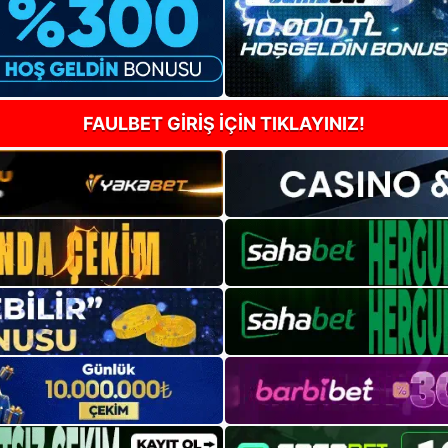
FAULBET GİRİŞ İÇİN TIKLAYINIZ!