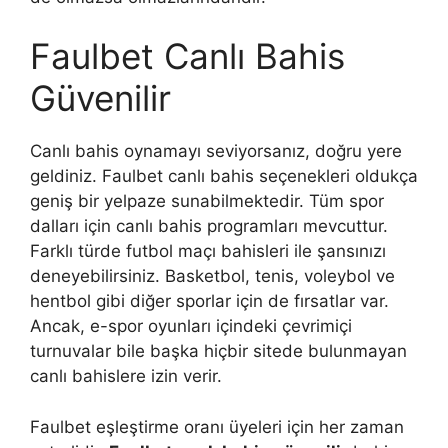
Faulbet Canlı Bahis
Güvenilir
Canlı bahis oynamayı seviyorsanız, doğru yere
geldiniz. Faulbet canlı bahis seçenekleri oldukça
geniş bir yelpaze sunabilmektedir. Tüm spor
dalları için canlı bahis programları mevcuttur.
Farklı türde futbol maçı bahisleri ile şansınızı
deneyebilirsiniz. Basketbol, ​​tenis, voleybol ve
hentbol gibi diğer sporlar için de fırsatlar var.
Ancak, e-spor oyunları içindeki çevrimiçi
turnuvalar bile başka hiçbir sitede bulunmayan
canlı bahislere izin verir.
Faulbet eşleştirme oranı üyeleri için her zaman