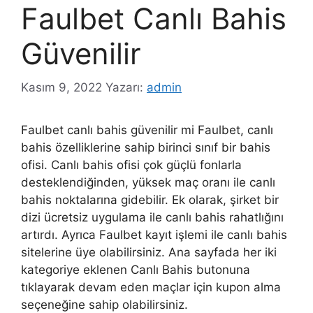
Faulbet Canlı Bahis
Güvenilir
Kasım 9, 2022
Yazarı:
admin
Faulbet canlı bahis güvenilir mi Faulbet, canlı
bahis özelliklerine sahip birinci sınıf bir bahis
ofisi. Canlı bahis ofisi çok güçlü fonlarla
desteklendiğinden, yüksek maç oranı ile canlı
bahis noktalarına gidebilir. Ek olarak, şirket bir
dizi ücretsiz uygulama ile canlı bahis rahatlığını
artırdı. Ayrıca Faulbet kayıt işlemi ile canlı bahis
sitelerine üye olabilirsiniz. Ana sayfada her iki
kategoriye eklenen Canlı Bahis butonuna
tıklayarak devam eden maçlar için kupon alma
seçeneğine sahip olabilirsiniz.