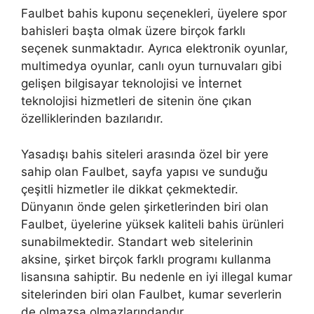
Faulbet bahis kuponu seçenekleri, üyelere spor
bahisleri başta olmak üzere birçok farklı
seçenek sunmaktadır. Ayrıca elektronik oyunlar,
multimedya oyunlar, canlı oyun turnuvaları gibi
gelişen bilgisayar teknolojisi ve İnternet
teknolojisi hizmetleri de sitenin öne çıkan
özelliklerinden bazılarıdır.
Yasadışı bahis siteleri arasında özel bir yere
sahip olan Faulbet, sayfa yapısı ve sunduğu
çeşitli hizmetler ile dikkat çekmektedir.
Dünyanın önde gelen şirketlerinden biri olan
Faulbet, üyelerine yüksek kaliteli bahis ürünleri
sunabilmektedir. Standart web sitelerinin
aksine, şirket birçok farklı programı kullanma
lisansına sahiptir. Bu nedenle en iyi illegal kumar
sitelerinden biri olan Faulbet, kumar severlerin
de olmazsa olmazlarındandır.