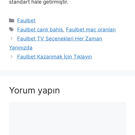
standart hale getirmiştir.
Kategoriler
Faulbet
Etiketler
Faulbet canlı bahis
,
Faulbet maç oranları
Yazı
Faulbet TV Seçenekleri Her Zaman
dolaşımı
Yanınızda
Faulbet Kazanmak İçin Tıklayın
Yorum yapın
Yorum