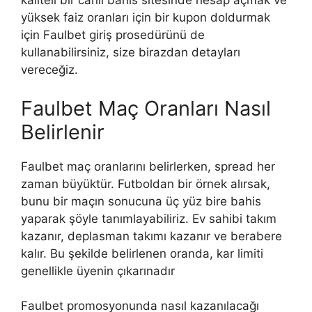
kaliteli bir canlı bahis sitesinde hesap açmak ve
yüksek faiz oranları için bir kupon doldurmak
için Faulbet giriş prosedürünü de
kullanabilirsiniz, size birazdan detayları
vereceğiz.
Faulbet Maç Oranları Nasıl
Belirlenir
Faulbet maç oranlarını belirlerken, spread her
zaman büyüktür. Futboldan bir örnek alırsak,
bunu bir maçın sonucuna üç yüz bire bahis
yaparak şöyle tanımlayabiliriz. Ev sahibi takım
kazanır, deplasman takımı kazanır ve berabere
kalır. Bu şekilde belirlenen oranda, kar limiti
genellikle üyenin çıkarınadır
Faulbet promosyonunda nasıl kazanılacağı