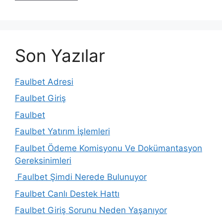
Son Yazılar
Faulbet Adresi
Faulbet Giriş
Faulbet
Faulbet Yatırım İşlemleri
Faulbet Ödeme Komisyonu Ve Dokümantasyon
Gereksinimleri
Faulbet Şimdi Nerede Bulunuyor
Faulbet Canlı Destek Hattı
Faulbet Giriş Sorunu Neden Yaşanıyor