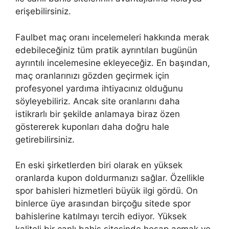
erişebilirsiniz.
Faulbet maç oranı incelemeleri hakkında merak
edebileceğiniz tüm pratik ayrıntıları bugünün
ayrıntılı incelemesine ekleyeceğiz. En başından,
maç oranlarınızı gözden geçirmek için
profesyonel yardıma ihtiyacınız olduğunu
söyleyebiliriz. Ancak site oranlarını daha
istikrarlı bir şekilde anlamaya biraz özen
göstererek kuponları daha doğru hale
getirebilirsiniz.
En eski şirketlerden biri olarak en yüksek
oranlarda kupon doldurmanızı sağlar. Özellikle
spor bahisleri hizmetleri büyük ilgi gördü. On
binlerce üye arasından birçoğu sitede spor
bahislerine katılmayı tercih ediyor. Yüksek