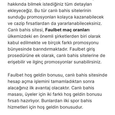
hakkında bilmek istediğiniz tüm detayları
ekleyeceğiz. Bu tür canlı bahis sitelerinin
sunduğu promosyonları kolayca kazanabilecek
ve cazip fırsatlardan da yararlanabileceksiniz.
Canlı bahis sitesi,
Faulbet maç oranları
ülkemizdeki en önemli şirketlerden biri olarak
kabul edilmekte ve birçok farklı promosyonu
bünyesinde barındırmaktadır. Faulbet giriş
prosedürüne ek olarak, canlı bahis sitelerine de
erişebilir ve ilginç promosyonlar sunabilirsiniz.
Faulbet hoş geldin bonusu, canlı bahis sitesinde
hesap açma işlemini tamamladıktan sonra
alacağınız ilk avantaj olacaktır. Canlı bahis
masası, üyeler için iki farklı hoş geldin bonusu
fırsatı hazırlıyor. Bunlardan ilki spor bahis
hizmetleri için hoş geldin bonusudur.