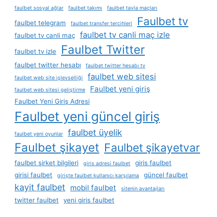
faulbet sosyal ağlar
faulbet takımı
faulbet tavla maçları
Faulbet tv
faulbet telegram
faulbet transfer tercihleri
faulbet tv canli maç izle
faulbet tv canli maç
Faulbet Twitter
faulbet tv izle
faulbet twitter hesabı
faulbet twitter hesabı tv
faulbet web sitesi
faulbet web site i̇şlevselliği
Faulbet yeni giriş
faulbet web sitesi geliştirme
Faulbet Yeni Giriş Adresi
Faulbet yeni güncel giriş
faulbet üyelik
faulbet yeni oyunlar
Faulbet şikayet
Faulbet şikayetvar
faulbet şirket bilgileri
giris faulbet
giris adresi faulbet
girisi faulbet
güncel faulbet
girişte faulbet kullanıcı karşılama
kayit faulbet
mobil faulbet
sitenin avantajları
twitter faulbet
yeni giris faulbet