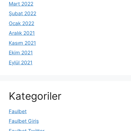
Mart 2022
Şubat 2022
Ocak 2022
Aralık 2021
Kasım 2021
Ekim 2021
Eylül 2021
Kategoriler
Faulbet
Faulbet Giriş
Faulbet Twitter