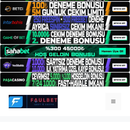
İçeriğe
atla
Menü