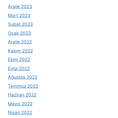
Aralık 2023
Mart 2023
Şubat 2023
Ocak 2023
Aralık 2022
Kasım 2022
Ekim 2022
Eylül 2022
Ağustos 2022
Temmuz 2022
Haziran 2022
Mayıs 2022
Nisan 2022