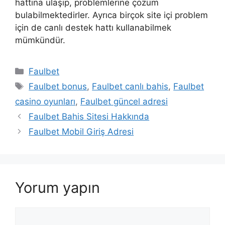
hattına ulaşıp, problemlerine çözüm
bulabilmektedirler. Ayrıca birçok site içi problem
için de canlı destek hattı kullanabilmek
mümkündür.
Kategoriler
Faulbet
Etiketler
Faulbet bonus
,
Faulbet canlı bahis
,
Faulbet
casino oyunları
,
Faulbet güncel adresi
Yazı
Faulbet Bahis Sitesi Hakkında
dolaşımı
Faulbet Mobil Giriş Adresi
Yorum yapın
Yorum