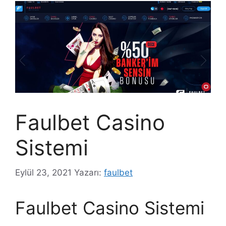
Faulbet Casino
Sistemi
Eylül 23, 2021
Yazarı:
faulbet
Faulbet Casino Sistemi