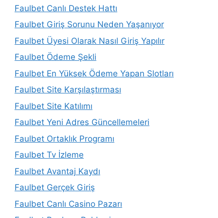
Faulbet Canlı Destek Hattı
Faulbet Giriş Sorunu Neden Yaşanıyor
Faulbet Üyesi Olarak Nasıl Giriş Yapılır
Faulbet Ödeme Şekli
Faulbet En Yüksek Ödeme Yapan Slotları
Faulbet Site Karşılaştırması
Faulbet Site Katılımı
Faulbet Yeni Adres Güncellemeleri
Faulbet Ortaklık Programı
Faulbet Tv İzleme
Faulbet Avantaj Kaydı
Faulbet Gerçek Giriş
Faulbet Canlı Casino Pazarı