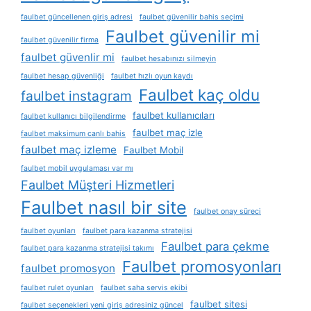
faulbet güncellenen giriş adresi
faulbet güvenilir bahis seçimi
Faulbet güvenilir mi
faulbet güvenilir firma
faulbet güvenlir mi
faulbet hesabınızı silmeyin
faulbet hesap güvenliği
faulbet hızlı oyun kaydı
Faulbet kaç oldu
faulbet instagram
faulbet kullanıcıları
faulbet kullanıcı bilgilendirme
faulbet maç izle
faulbet maksimum canlı bahis
faulbet maç izleme
Faulbet Mobil
faulbet mobil uygulaması var mı
Faulbet Müşteri Hizmetleri
Faulbet nasıl bir site
faulbet onay süreci
faulbet oyunları
faulbet para kazanma stratejisi
Faulbet para çekme
faulbet para kazanma stratejisi takımı
Faulbet promosyonları
faulbet promosyon
faulbet rulet oyunları
faulbet saha servis ekibi
faulbet sitesi
faulbet seçenekleri yeni giriş adresiniz güncel