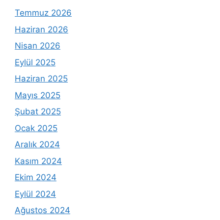
Temmuz 2026
Haziran 2026
Nisan 2026
Eylül 2025
Haziran 2025
Mayıs 2025
Şubat 2025
Ocak 2025
Aralık 2024
Kasım 2024
Ekim 2024
Eylül 2024
Ağustos 2024