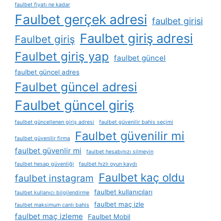
faulbet fiyatı ne kadar
Faulbet gerçek adresi
faulbet girisi
Faulbet giriş adresi
Faulbet giriş
Faulbet giriş yap
faulbet güncel
faulbet güncel adres
Faulbet güncel adresi
Faulbet güncel giriş
faulbet güncellenen giriş adresi
faulbet güvenilir bahis seçimi
Faulbet güvenilir mi
faulbet güvenilir firma
faulbet güvenlir mi
faulbet hesabınızı silmeyin
faulbet hesap güvenliği
faulbet hızlı oyun kaydı
Faulbet kaç oldu
faulbet instagram
faulbet kullanıcıları
faulbet kullanıcı bilgilendirme
faulbet maç izle
faulbet maksimum canlı bahis
faulbet maç izleme
Faulbet Mobil