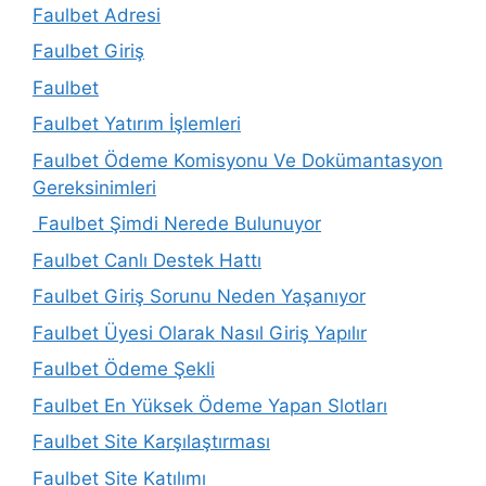
Faulbet Adresi
Faulbet Giriş
Faulbet
Faulbet Yatırım İşlemleri
Faulbet Ödeme Komisyonu Ve Dokümantasyon
Gereksinimleri
Faulbet Şimdi Nerede Bulunuyor
Faulbet Canlı Destek Hattı
Faulbet Giriş Sorunu Neden Yaşanıyor
Faulbet Üyesi Olarak Nasıl Giriş Yapılır
Faulbet Ödeme Şekli
Faulbet En Yüksek Ödeme Yapan Slotları
Faulbet Site Karşılaştırması
Faulbet Site Katılımı