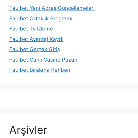
Faulbet Yeni Adres Güncellemeleri
Faulbet Ortaklık Programı
Faulbet Tv İzleme
Faulbet Avantaj Kaydı
Faulbet Gerçek Giriş
Faulbet Canlı Casino Pazarı
Faulbet Bırakma Rehberi
Arşivler