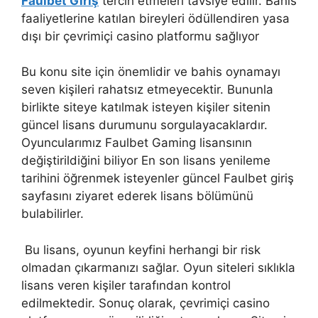
Faulbet Giriş
tercih etmeleri tavsiye edilir. Bahis
faaliyetlerine katılan bireyleri ödüllendiren yasa
dışı bir çevrimiçi casino platformu sağlıyor
Bu konu site için önemlidir ve bahis oynamayı
seven kişileri rahatsız etmeyecektir. Bununla
birlikte siteye katılmak isteyen kişiler sitenin
güncel lisans durumunu sorgulayacaklardır.
Oyuncularımız Faulbet Gaming lisansının
değiştirildiğini biliyor En son lisans yenileme
tarihini öğrenmek isteyenler güncel Faulbet giriş
sayfasını ziyaret ederek lisans bölümünü
bulabilirler.
Bu lisans, oyunun keyfini herhangi bir risk
olmadan çıkarmanızı sağlar. Oyun siteleri sıklıkla
lisans veren kişiler tarafından kontrol
edilmektedir. Sonuç olarak, çevrimiçi casino