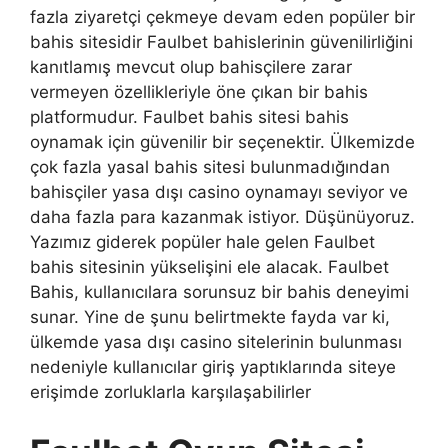
fazla ziyaretçi çekmeye devam eden popüler bir
bahis sitesidir Faulbet bahislerinin güvenilirliğini
kanıtlamış mevcut olup bahisçilere zarar
vermeyen özellikleriyle öne çıkan bir bahis
platformudur. Faulbet bahis sitesi bahis
oynamak için güvenilir bir seçenektir. Ülkemizde
çok fazla yasal bahis sitesi bulunmadığından
bahisçiler yasa dışı casino oynamayı seviyor ve
daha fazla para kazanmak istiyor. Düşünüyoruz.
Yazımız giderek popüler hale gelen Faulbet
bahis sitesinin yükselişini ele alacak. Faulbet
Bahis, kullanıcılara sorunsuz bir bahis deneyimi
sunar. Yine de şunu belirtmekte fayda var ki,
ülkemde yasa dışı casino sitelerinin bulunması
nedeniyle kullanıcılar giriş yaptıklarında siteye
erişimde zorluklarla karşılaşabilirler