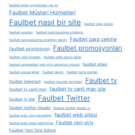
faulbet mobil uygulaması var mı
Faulbet Müşteri Hizmetleri
Faulbet nasıl bir site
faulbet onay süreci
faulbet oyunları
faulbet para kazanma stratejisi
Faulbet para çekme
faulbet para kazanma stratejisi takımı
Faulbet promosyonları
faulbet promosyon
faulbet rulet oyunları
faulbet saha servis ekibi
faulbet sitesi
faulbet seçenekleri yeni giriş adresiniz güncel
faulbet sosyal ağlar
faulbet takımı
faulbet tavla maçları
Faulbet tv
faulbet telegram
faulbet transfer tercihleri
faulbet tv canli maç izle
faulbet tv canli maç
Faulbet Twitter
faulbet tv izle
faulbet twitter hesabı
faulbet twitter hesabı tv
faulbet web sitesi
faulbet web site i̇şlevselliği
Faulbet yeni giriş
faulbet web sitesi geliştirme
Faulbet Yeni Giriş Adresi