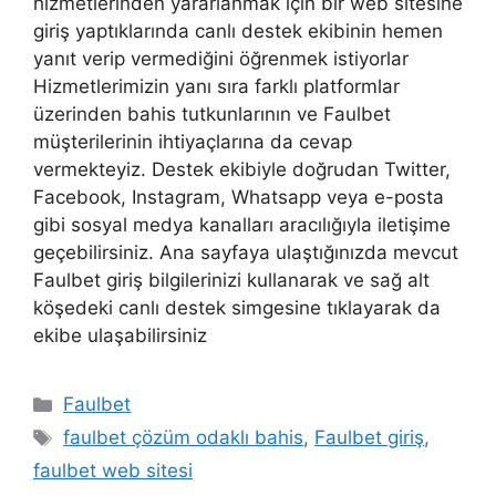
hizmetlerinden yararlanmak için bir web sitesine
giriş yaptıklarında canlı destek ekibinin hemen
yanıt verip vermediğini öğrenmek istiyorlar
Hizmetlerimizin yanı sıra farklı platformlar
üzerinden bahis tutkunlarının ve Faulbet
müşterilerinin ihtiyaçlarına da cevap
vermekteyiz. Destek ekibiyle doğrudan Twitter,
Facebook, Instagram, Whatsapp veya e-posta
gibi sosyal medya kanalları aracılığıyla iletişime
geçebilirsiniz. Ana sayfaya ulaştığınızda mevcut
Faulbet giriş bilgilerinizi kullanarak ve sağ alt
köşedeki canlı destek simgesine tıklayarak da
ekibe ulaşabilirsiniz
Kategoriler
Faulbet
Etiketler
faulbet çözüm odaklı bahis
,
Faulbet giriş
,
faulbet web sitesi