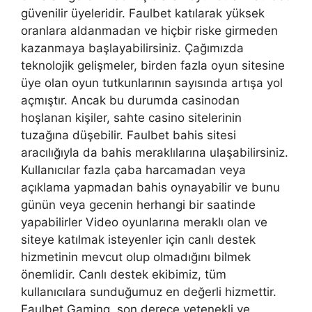
güvenilir üyeleridir. Faulbet katılarak yüksek
oranlara aldanmadan ve hiçbir riske girmeden
kazanmaya başlayabilirsiniz. Çağımızda
teknolojik gelişmeler, birden fazla oyun sitesine
üye olan oyun tutkunlarının sayısında artışa yol
açmıştır. Ancak bu durumda casinodan
hoşlanan kişiler, sahte casino sitelerinin
tuzağına düşebilir. Faulbet bahis sitesi
aracılığıyla da bahis meraklılarına ulaşabilirsiniz.
Kullanıcılar fazla çaba harcamadan veya
açıklama yapmadan bahis oynayabilir ve bunu
günün veya gecenin herhangi bir saatinde
yapabilirler Video oyunlarına meraklı olan ve
siteye katılmak isteyenler için canlı destek
hizmetinin mevcut olup olmadığını bilmek
önemlidir. Canlı destek ekibimiz, tüm
kullanıcılara sunduğumuz en değerli hizmettir.
Faulbet Gaming, son derece yetenekli ve