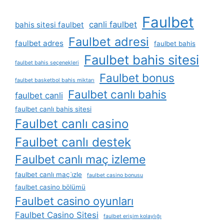
Faulbet
canli faulbet
bahis sitesi faulbet
Faulbet adresi
faulbet adres
faulbet bahis
Faulbet bahis sitesi
faulbet bahis seçenekleri
Faulbet bonus
faulbet basketbol bahis miktarı
Faulbet canlı bahis
faulbet canli
faulbet canlı bahis sitesi
Faulbet canlı casino
Faulbet canlı destek
Faulbet canlı maç izleme
faulbet canlı maç i̇zle
faulbet casino bonusu
faulbet casino bölümü
Faulbet casino oyunları
Faulbet Casino Sitesi
faulbet erişim kolaylığı