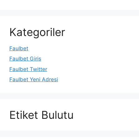
Kategoriler
Faulbet
Faulbet Giriş
Faulbet Twitter
Faulbet Yeni Adresi
Etiket Bulutu