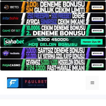
İçeriğe
atla
Menü