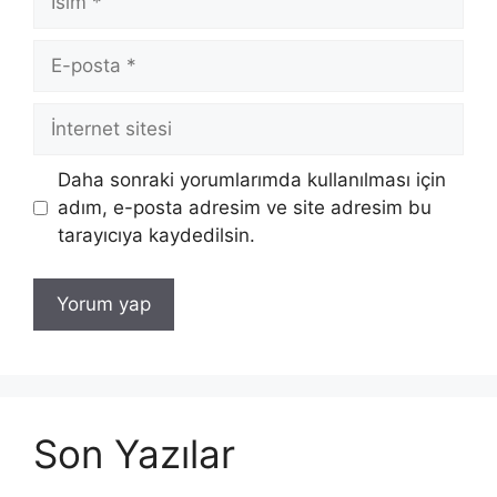
E-
posta
İnternet
sitesi
Daha sonraki yorumlarımda kullanılması için
adım, e-posta adresim ve site adresim bu
tarayıcıya kaydedilsin.
Son Yazılar