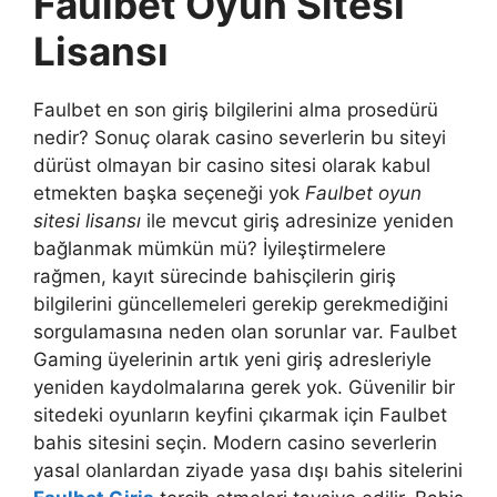
Faulbet Oyun Sitesi
Lisansı
Faulbet en son giriş bilgilerini alma prosedürü
nedir? Sonuç olarak casino severlerin bu siteyi
dürüst olmayan bir casino sitesi olarak kabul
etmekten başka seçeneği yok
Faulbet oyun
sitesi lisansı
ile mevcut giriş adresinize yeniden
bağlanmak mümkün mü? İyileştirmelere
rağmen, kayıt sürecinde bahisçilerin giriş
bilgilerini güncellemeleri gerekip gerekmediğini
sorgulamasına neden olan sorunlar var. Faulbet
Gaming üyelerinin artık yeni giriş adresleriyle
yeniden kaydolmalarına gerek yok. Güvenilir bir
sitedeki oyunların keyfini çıkarmak için Faulbet
bahis sitesini seçin. Modern casino severlerin
yasal olanlardan ziyade yasa dışı bahis sitelerini