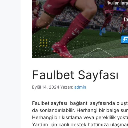
Faulbet Sayfası
Eylül 14, 2024
Yazarı:
admin
Faulbet sayfası bağlantı sayfasında oluştu
da sonlandırılabilir. Herhangi bir belge
Herhangi bir kısıtlama veya gereklilik yok
Yardım için canlı destek hattımıza ulaşmanı