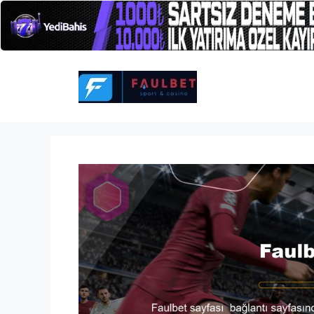
İçeriğe
atla