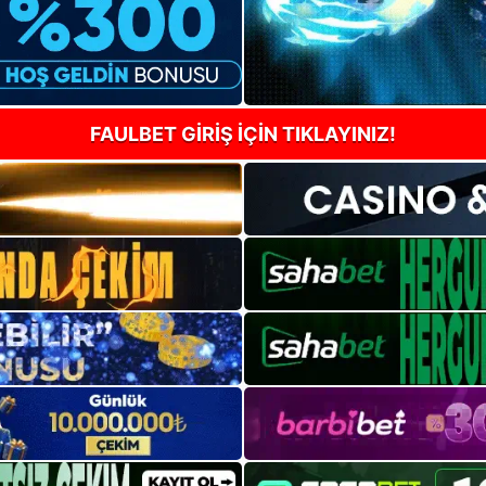
FAULBET GİRİŞ İÇİN TIKLAYINIZ!