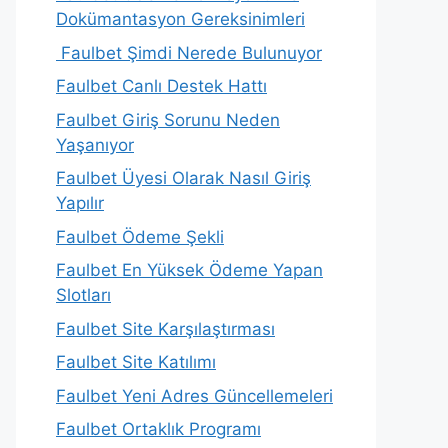
Dokümantasyon Gereksinimleri
Faulbet Şimdi Nerede Bulunuyor
Faulbet Canlı Destek Hattı
Faulbet Giriş Sorunu Neden
Yaşanıyor
Faulbet Üyesi Olarak Nasıl Giriş
Yapılır
Faulbet Ödeme Şekli
Faulbet En Yüksek Ödeme Yapan
Slotları
Faulbet Site Karşılaştırması
Faulbet Site Katılımı
Faulbet Yeni Adres Güncellemeleri
Faulbet Ortaklık Programı