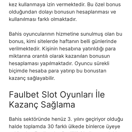
kez kullanmaya izin vermektedir. Bu özel bonus
olduğundan dolayı bonusun hesaplanması ve
kullanılması farklı olmaktadır.
Bahis oyuncularının hizmetine sunulmuş olan bu
bonus, kimi sitelerde haftanın belli günlerinde
verilmektedir. Kişinin hesabına yatırıldığı para
miktarına orantılı olarak kazanılan bonusun
hesaplaması yapılmaktadır. Oyuncu sürekli
biçimde hesaba para yatırıp bu bonustan
kazanç sağlayabilir.
Faulbet Slot Oyunları İle
Kazanç Sağlama
Bahis sektöründe henüz 3. yılını geçiriyor olduğu
halde toplamda 30 farklı ülkede binlerce üyeye