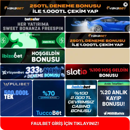
×
FAULBET GİRİŞ İÇİN TIKLAYINIZ!