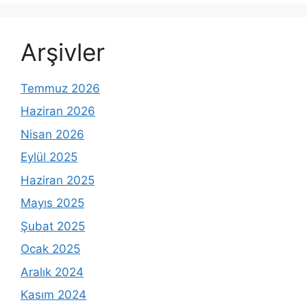
Arşivler
Temmuz 2026
Haziran 2026
Nisan 2026
Eylül 2025
Haziran 2025
Mayıs 2025
Şubat 2025
Ocak 2025
Aralık 2024
Kasım 2024