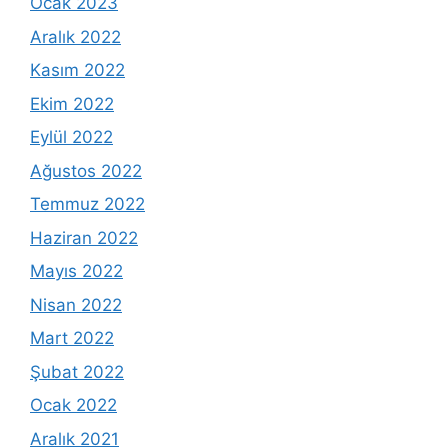
Ocak 2023
Aralık 2022
Kasım 2022
Ekim 2022
Eylül 2022
Ağustos 2022
Temmuz 2022
Haziran 2022
Mayıs 2022
Nisan 2022
Mart 2022
Şubat 2022
Ocak 2022
Aralık 2021