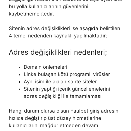
bu yolla kullanıcılarının güvenlerini
kaybetmemektedir.
Sitenin adres değişiklikleri ise aşağıda belirtilen
4 temel nedenden kaynaklı yapılmaktadır;
Adres değişiklikleri nedenleri;
Domain önlemeleri
Linke bulaşan kötü programlı virüsler
Aynı isim ile açılan sahte siteler
Sitenin yaptığı içerik güncellemelerini
adres değişikliği ile tamamlaması
Hangi durum olursa olsun Faulbet giriş adresini
hızlıca değiştirip üst düzey hizmetlerine
kullanıcılarını mağdur etmeden devam