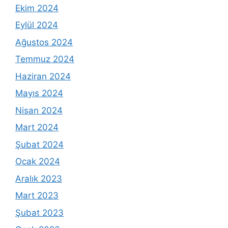
Ekim 2024
Eylül 2024
Ağustos 2024
Temmuz 2024
Haziran 2024
Mayıs 2024
Nisan 2024
Mart 2024
Şubat 2024
Ocak 2024
Aralık 2023
Mart 2023
Şubat 2023