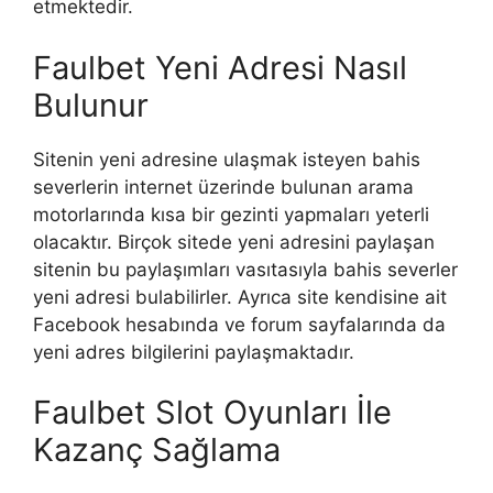
etmektedir.
Faulbet Yeni Adresi Nasıl
Bulunur
Sitenin yeni adresine ulaşmak isteyen bahis
severlerin internet üzerinde bulunan arama
motorlarında kısa bir gezinti yapmaları yeterli
olacaktır. Birçok sitede yeni adresini paylaşan
sitenin bu paylaşımları vasıtasıyla bahis severler
yeni adresi bulabilirler. Ayrıca site kendisine ait
Facebook hesabında ve forum sayfalarında da
yeni adres bilgilerini paylaşmaktadır.
Faulbet Slot Oyunları İle
Kazanç Sağlama