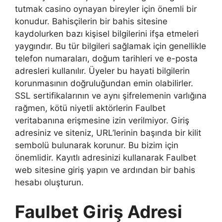
tutmak casino oynayan bireyler için önemli bir
konudur. Bahisçilerin bir bahis sitesine
kaydolurken bazı kişisel bilgilerini ifşa etmeleri
yaygındır. Bu tür bilgileri sağlamak için genellikle
telefon numaraları, doğum tarihleri ​​ve e-posta
adresleri kullanılır. Üyeler bu hayati bilgilerin
korunmasının doğruluğundan emin olabilirler.
SSL sertifikalarının ve aynı şifrelemenin varlığına
rağmen, kötü niyetli aktörlerin Faulbet
veritabanına erişmesine izin verilmiyor. Giriş
adresiniz ve siteniz, URL’lerinin başında bir kilit
sembolü bulunarak korunur. Bu bizim için
önemlidir. Kayıtlı adresinizi kullanarak Faulbet
web sitesine giriş yapın ve ardından bir bahis
hesabı oluşturun.
Faulbet Giriş Adresi