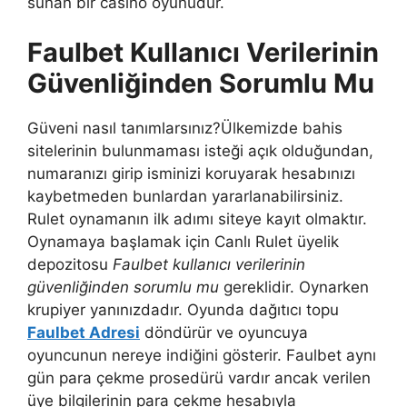
sunan bir casino oyunudur.
Faulbet Kullanıcı Verilerinin
Güvenliğinden Sorumlu Mu
Güveni nasıl tanımlarsınız?Ülkemizde bahis
sitelerinin bulunmaması isteği açık olduğundan,
numaranızı girip isminizi koruyarak hesabınızı
kaybetmeden bunlardan yararlanabilirsiniz.
Rulet oynamanın ilk adımı siteye kayıt olmaktır.
Oynamaya başlamak için Canlı Rulet üyelik
depozitosu
Faulbet kullanıcı verilerinin
güvenliğinden sorumlu mu
gereklidir. Oynarken
krupiyer yanınızdadır. Oyunda dağıtıcı topu
Faulbet Adresi
döndürür ve oyuncuya
oyuncunun nereye indiğini gösterir. Faulbet aynı
gün para çekme prosedürü vardır ancak verilen
üye bilgilerinin para çekme hesabıyla