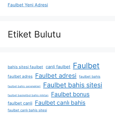
Faulbet Yeni Adresi
Etiket Bulutu
Faulbet
canli faulbet
bahis sitesi faulbet
Faulbet adresi
faulbet adres
faulbet bahis
Faulbet bahis sitesi
faulbet bahis seçenekleri
Faulbet bonus
faulbet basketbol bahis miktarı
Faulbet canlı bahis
faulbet canli
faulbet canlı bahis sitesi