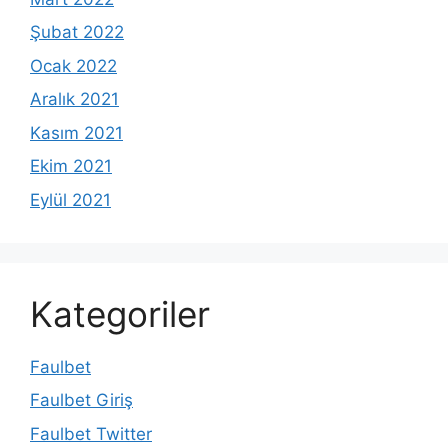
Şubat 2022
Ocak 2022
Aralık 2021
Kasım 2021
Ekim 2021
Eylül 2021
Kategoriler
Faulbet
Faulbet Giriş
Faulbet Twitter