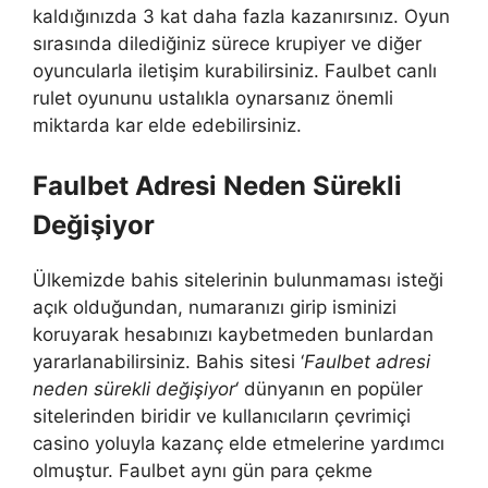
kaldığınızda 3 kat daha fazla kazanırsınız. Oyun
sırasında dilediğiniz sürece krupiyer ve diğer
oyuncularla iletişim kurabilirsiniz. Faulbet canlı
rulet oyununu ustalıkla oynarsanız önemli
miktarda kar elde edebilirsiniz.
Faulbet Adresi Neden Sürekli
Değişiyor
Ülkemizde bahis sitelerinin bulunmaması isteği
açık olduğundan, numaranızı girip isminizi
koruyarak hesabınızı kaybetmeden bunlardan
yararlanabilirsiniz. Bahis sitesi ‘
Faulbet adresi
neden sürekli değişiyor
‘ dünyanın en popüler
sitelerinden biridir ve kullanıcıların çevrimiçi
casino yoluyla kazanç elde etmelerine yardımcı
olmuştur. Faulbet aynı gün para çekme