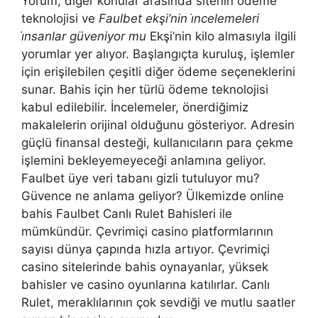
Yorum; diğer konular arasında sitenin ödeme
teknolojisi ve
Faulbet ekşi’nin i̇ncelemeleri
i̇nsanlar güveniyor mu
Ekşi’nin kilo almasıyla ilgili
yorumlar yer alıyor. Başlangıçta kuruluş, işlemler
için erişilebilen çeşitli diğer ödeme seçeneklerini
sunar. Bahis için her türlü ödeme teknolojisi
kabul edilebilir. İncelemeler, önerdiğimiz
makalelerin orijinal olduğunu gösteriyor. Adresin
güçlü finansal desteği, kullanıcıların para çekme
işlemini bekleyemeyeceği anlamına geliyor.
Faulbet üye veri tabanı gizli tutuluyor mu?
Güvence ne anlama geliyor? Ülkemizde online
bahis Faulbet Canlı Rulet Bahisleri ile
mümkündür. Çevrimiçi casino platformlarının
sayısı dünya çapında hızla artıyor. Çevrimiçi
casino sitelerinde bahis oynayanlar, yüksek
bahisler ve casino oyunlarına katılırlar. Canlı
Rulet, meraklılarının çok sevdiği ve mutlu saatler