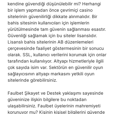
kendine güvendiği düşünülebilir mi? Herhangi
bir işlem yapmadan önce çevrimiçi casino
sitelerinin güvenilirliği dikkate alınmalıdır. Bir
bahis sitesinin kullanıcıları için işlemlerin
yürütülmesinde tam güvenin sağlanması esastır.
Güvenliği sağlamak için bu siteler lisanslıdır.
Lisanslı bahis sitelerinin AB düzenlemeleri
çerçevesinde faaliyet göstermesinin bir sonucu
olarak. SSL, kullanıcı verilerini korumak için onlar
tarafından kullanılıyor. Altyapı hizmetleriyle ilgili
çok sayıda isim var. Sektörün en güvenilir oyun
sağlayıcısının altyapı markasını yetkili oyun
sitelerinde görebilirsiniz.
Faulbet Şikayet ve Destek yaklaşımı sayesinde
güveninize ilişkin bilgilere bu noktadan
ulaşabilirsiniz. Faulbet üyelerinin mahremiyeti
korunuyor mu? Kişinin kişisel bilgilerini güvende