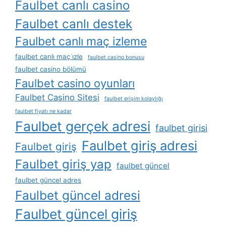
Faulbet canlı casino
Faulbet canlı destek
Faulbet canlı maç izleme
faulbet canlı maç i̇zle
faulbet casino bonusu
faulbet casino bölümü
Faulbet casino oyunları
Faulbet Casino Sitesi
faulbet erişim kolaylığı
faulbet fiyatı ne kadar
Faulbet gerçek adresi
faulbet girisi
Faulbet giriş adresi
Faulbet giriş
Faulbet giriş yap
faulbet güncel
faulbet güncel adres
Faulbet güncel adresi
Faulbet güncel giriş