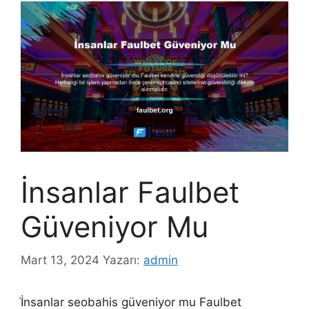
İnsanlar Faulbet
Güveniyor Mu
Mart 13, 2024
Yazarı:
admin
İ̇nsanlar seobahis güveniyor mu Faulbet