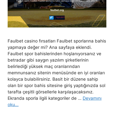
Faulbet casino fırsatları Faulbet sporlarına bahis
yapmaya değer mi? Ana sayfaya eklendi.
Faulbet spor bahislerinden hoşlanıyorsanız ve
betradar gibi saygın yazılım şirketlerinin
belirlediği yüksek maç oranlarından
memnunsanız sitenin menüsünde en iyi oranları
kolayca bulabilirsiniz. Basit bir düzene sahip
olan bir spor bahis sitesine giriş yaptığınızda sol
tarafta çeşitli görsellerle karşılaşacaksınız.
Ekranda sporla ilgili kategoriler de …
Devamını
oku…