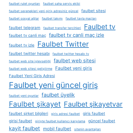
faulbet rulet oyunları
faulbet saha servis ekibi
faulbet sitesi
faulbet seçenekleri yeni giriş adresiniz güncel
faulbet sosyal ağlar
faulbet takımı
faulbet tavla maçları
Faulbet tv
faulbet telegram
faulbet transfer tercihleri
faulbet tv canli maç izle
faulbet tv canli maç
Faulbet Twitter
faulbet tv izle
faulbet twitter hesabı
faulbet twitter hesabı tv
faulbet web sitesi
faulbet web site i̇şlevselliği
Faulbet yeni giriş
faulbet web sitesi geliştirme
Faulbet Yeni Giriş Adresi
Faulbet yeni güncel giriş
faulbet üyelik
faulbet yeni oyunlar
Faulbet şikayet
Faulbet şikayetvar
faulbet şirket bilgileri
giris faulbet
giris adresi faulbet
girisi faulbet
güncel faulbet
girişte faulbet kullanıcı karşılama
kayit faulbet
mobil faulbet
sitenin avantajları