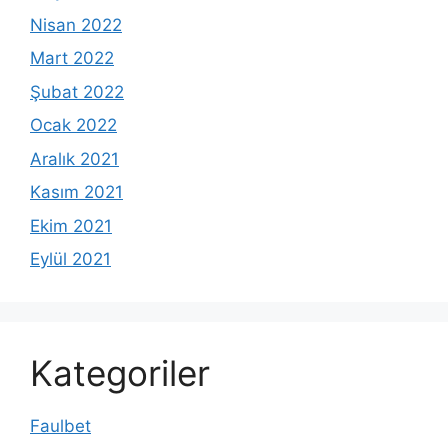
Nisan 2022
Mart 2022
Şubat 2022
Ocak 2022
Aralık 2021
Kasım 2021
Ekim 2021
Eylül 2021
Kategoriler
Faulbet