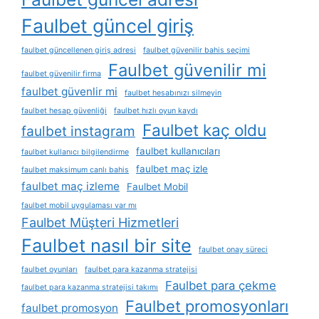
Faulbet güncel giriş
faulbet güncellenen giriş adresi
faulbet güvenilir bahis seçimi
Faulbet güvenilir mi
faulbet güvenilir firma
faulbet güvenlir mi
faulbet hesabınızı silmeyin
faulbet hesap güvenliği
faulbet hızlı oyun kaydı
Faulbet kaç oldu
faulbet instagram
faulbet kullanıcıları
faulbet kullanıcı bilgilendirme
faulbet maç izle
faulbet maksimum canlı bahis
faulbet maç izleme
Faulbet Mobil
faulbet mobil uygulaması var mı
Faulbet Müşteri Hizmetleri
Faulbet nasıl bir site
faulbet onay süreci
faulbet oyunları
faulbet para kazanma stratejisi
Faulbet para çekme
faulbet para kazanma stratejisi takımı
Faulbet promosyonları
faulbet promosyon