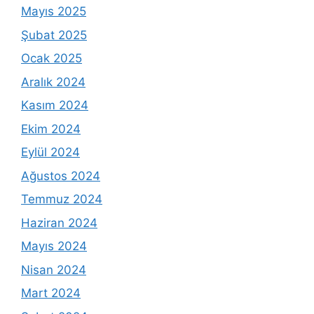
Mayıs 2025
Şubat 2025
Ocak 2025
Aralık 2024
Kasım 2024
Ekim 2024
Eylül 2024
Ağustos 2024
Temmuz 2024
Haziran 2024
Mayıs 2024
Nisan 2024
Mart 2024