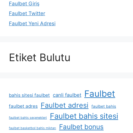
Faulbet Giriş
Faulbet Twitter
Faulbet Yeni Adresi
Etiket Bulutu
Faulbet
canli faulbet
bahis sitesi faulbet
Faulbet adresi
faulbet adres
faulbet bahis
Faulbet bahis sitesi
faulbet bahis seçenekleri
Faulbet bonus
faulbet basketbol bahis miktarı