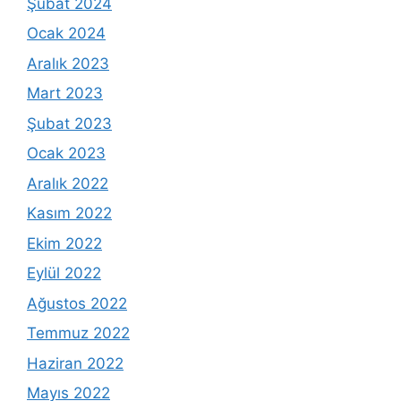
Şubat 2024
Ocak 2024
Aralık 2023
Mart 2023
Şubat 2023
Ocak 2023
Aralık 2022
Kasım 2022
Ekim 2022
Eylül 2022
Ağustos 2022
Temmuz 2022
Haziran 2022
Mayıs 2022