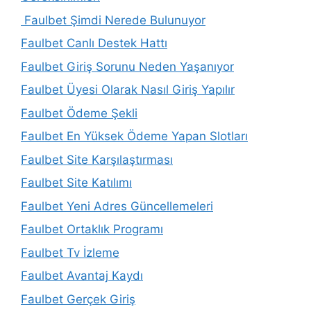
Faulbet Şimdi Nerede Bulunuyor
Faulbet Canlı Destek Hattı
Faulbet Giriş Sorunu Neden Yaşanıyor
Faulbet Üyesi Olarak Nasıl Giriş Yapılır
Faulbet Ödeme Şekli
Faulbet En Yüksek Ödeme Yapan Slotları
Faulbet Site Karşılaştırması
Faulbet Site Katılımı
Faulbet Yeni Adres Güncellemeleri
Faulbet Ortaklık Programı
Faulbet Tv İzleme
Faulbet Avantaj Kaydı
Faulbet Gerçek Giriş