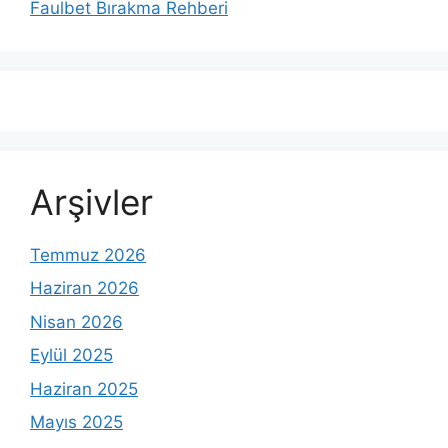
Faulbet Bırakma Rehberi
Arşivler
Temmuz 2026
Haziran 2026
Nisan 2026
Eylül 2025
Haziran 2025
Mayıs 2025