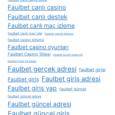
Faulbet canlı casino
Faulbet canlı destek
Faulbet canlı maç izleme
faulbet canlı maç i̇zle
faulbet casino bonusu
faulbet casino bölümü
Faulbet casino oyunları
Faulbet Casino Sitesi
faulbet erişim kolaylığı
faulbet fiyatı ne kadar
Faulbet gerçek adresi
faulbet girisi
Faulbet giriş adresi
Faulbet giriş
Faulbet giriş yap
faulbet güncel
faulbet güncel adres
Faulbet güncel adresi
Faulbet güncel giriş