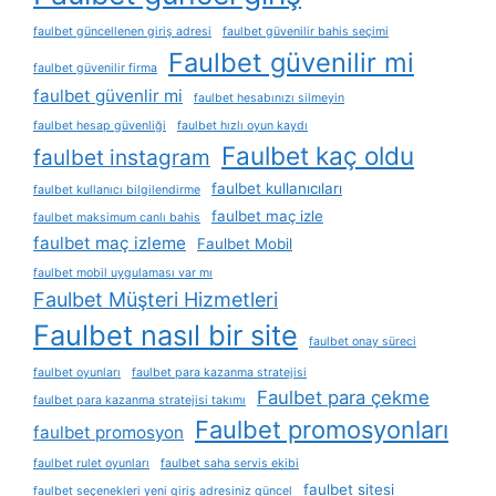
faulbet güncellenen giriş adresi
faulbet güvenilir bahis seçimi
Faulbet güvenilir mi
faulbet güvenilir firma
faulbet güvenlir mi
faulbet hesabınızı silmeyin
faulbet hesap güvenliği
faulbet hızlı oyun kaydı
Faulbet kaç oldu
faulbet instagram
faulbet kullanıcıları
faulbet kullanıcı bilgilendirme
faulbet maç izle
faulbet maksimum canlı bahis
faulbet maç izleme
Faulbet Mobil
faulbet mobil uygulaması var mı
Faulbet Müşteri Hizmetleri
Faulbet nasıl bir site
faulbet onay süreci
faulbet oyunları
faulbet para kazanma stratejisi
Faulbet para çekme
faulbet para kazanma stratejisi takımı
Faulbet promosyonları
faulbet promosyon
faulbet rulet oyunları
faulbet saha servis ekibi
faulbet sitesi
faulbet seçenekleri yeni giriş adresiniz güncel