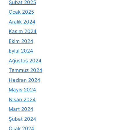
Şubat 2025
Ocak 2025
Aralık 2024
Kasım 2024
Ekim 2024
Eylül 2024
Ağustos 2024
Temmuz 2024
Haziran 2024
Mayıs 2024
Nisan 2024
Mart 2024
Şubat 2024
Ocak 2024