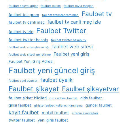
faulbet sosyal ağlar
faulbet takımı
faulbet tavla maçları
Faulbet tv
faulbet telegram
faulbet transfer tercihleri
faulbet tv canli maç izle
faulbet tv canli maç
Faulbet Twitter
faulbet tv izle
faulbet twitter hesabı
faulbet twitter hesabı tv
faulbet web sitesi
faulbet web site i̇şlevselliği
Faulbet yeni giriş
faulbet web sitesi geliştirme
Faulbet Yeni Giriş Adresi
Faulbet yeni güncel giriş
faulbet üyelik
faulbet yeni oyunlar
Faulbet şikayet
Faulbet şikayetvar
faulbet şirket bilgileri
giris faulbet
giris adresi faulbet
girisi faulbet
güncel faulbet
girişte faulbet kullanıcı karşılama
kayit faulbet
mobil faulbet
sitenin avantajları
twitter faulbet
yeni giris faulbet