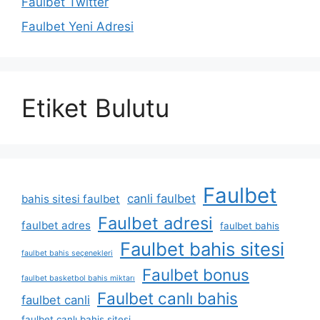
Faulbet Twitter
Faulbet Yeni Adresi
Etiket Bulutu
Faulbet
canli faulbet
bahis sitesi faulbet
Faulbet adresi
faulbet adres
faulbet bahis
Faulbet bahis sitesi
faulbet bahis seçenekleri
Faulbet bonus
faulbet basketbol bahis miktarı
Faulbet canlı bahis
faulbet canli
faulbet canlı bahis sitesi