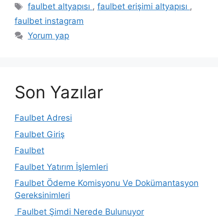
Etiketler
faulbet altyapısı
,
faulbet erişimi altyapısı
,
faulbet instagram
Yorum yap
Son Yazılar
Faulbet Adresi
Faulbet Giriş
Faulbet
Faulbet Yatırım İşlemleri
Faulbet Ödeme Komisyonu Ve Dokümantasyon
Gereksinimleri
Faulbet Şimdi Nerede Bulunuyor