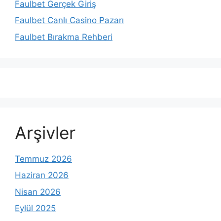
Faulbet Gerçek Giriş
Faulbet Canlı Casino Pazarı
Faulbet Bırakma Rehberi
Arşivler
Temmuz 2026
Haziran 2026
Nisan 2026
Eylül 2025