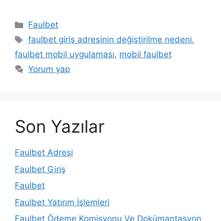
Kategoriler
Faulbet
Etiketler
faulbet giriş adresinin değiştirilme nedeni
,
faulbet mobil uygulaması
,
mobil faulbet
Yorum yap
Son Yazılar
Faulbet Adresi
Faulbet Giriş
Faulbet
Faulbet Yatırım İşlemleri
Faulbet Ödeme Komisyonu Ve Dokümantasyon