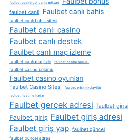
Faulbet bonus
faulbet basketbol bahis miktarı
Faulbet canlı bahis
faulbet canli
faulbet canlı bahis sitesi
Faulbet canlı casino
Faulbet canlı destek
Faulbet canlı maç izleme
faulbet canlı maç i̇zle
faulbet casino bonusu
faulbet casino bölümü
Faulbet casino oyunları
Faulbet Casino Sitesi
faulbet erişim kolaylığı
faulbet fiyatı ne kadar
Faulbet gerçek adresi
faulbet girisi
Faulbet giriş adresi
Faulbet giriş
Faulbet giriş yap
faulbet güncel
faulbet güncel adres