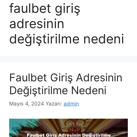
faulbet giriş
adresinin
değiştirilme nedeni
Faulbet Giriş Adresinin
Değiştirilme Nedeni
Mayıs 4, 2024
Yazarı:
admin