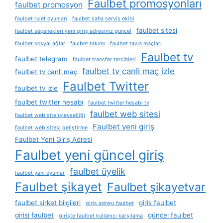
Faulbet promosyonları
faulbet promosyon
faulbet rulet oyunları
faulbet saha servis ekibi
faulbet sitesi
faulbet seçenekleri yeni giriş adresiniz güncel
faulbet sosyal ağlar
faulbet takımı
faulbet tavla maçları
Faulbet tv
faulbet telegram
faulbet transfer tercihleri
faulbet tv canli maç izle
faulbet tv canli maç
Faulbet Twitter
faulbet tv izle
faulbet twitter hesabı
faulbet twitter hesabı tv
faulbet web sitesi
faulbet web site i̇şlevselliği
Faulbet yeni giriş
faulbet web sitesi geliştirme
Faulbet Yeni Giriş Adresi
Faulbet yeni güncel giriş
faulbet üyelik
faulbet yeni oyunlar
Faulbet şikayet
Faulbet şikayetvar
faulbet şirket bilgileri
giris faulbet
giris adresi faulbet
girisi faulbet
güncel faulbet
girişte faulbet kullanıcı karşılama