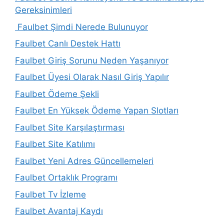
Gereksinimleri
Faulbet Şimdi Nerede Bulunuyor
Faulbet Canlı Destek Hattı
Faulbet Giriş Sorunu Neden Yaşanıyor
Faulbet Üyesi Olarak Nasıl Giriş Yapılır
Faulbet Ödeme Şekli
Faulbet En Yüksek Ödeme Yapan Slotları
Faulbet Site Karşılaştırması
Faulbet Site Katılımı
Faulbet Yeni Adres Güncellemeleri
Faulbet Ortaklık Programı
Faulbet Tv İzleme
Faulbet Avantaj Kaydı