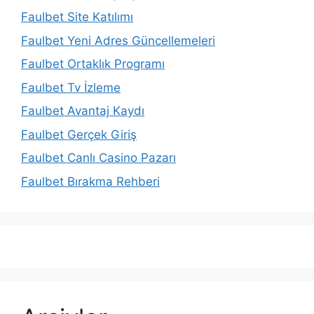
Faulbet Site Katılımı
Faulbet Yeni Adres Güncellemeleri
Faulbet Ortaklık Programı
Faulbet Tv İzleme
Faulbet Avantaj Kaydı
Faulbet Gerçek Giriş
Faulbet Canlı Casino Pazarı
Faulbet Bırakma Rehberi