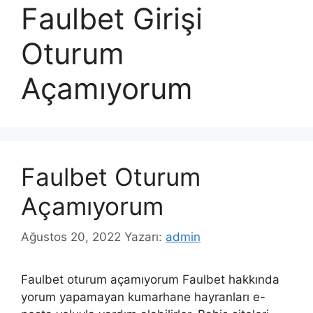
Faulbet Girişi
Oturum
Açamıyorum
Faulbet Oturum
Açamıyorum
Ağustos 20, 2022
Yazarı:
admin
Faulbet oturum açamıyorum Faulbet hakkında
yorum yapamayan kumarhane hayranları e-