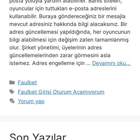
posta yoluyla yardım alabilirler. Bahis siteleri,
oyuncular için tuttukları e-posta adreslerini
kullanabilir. Buraya göndereceğiniz bir mesajla
mevcut adresiniz hakkında bilgi alacaksınız. Bir
adres güncellemesi yapıldığında, her oyuncunun
bilgi alabilmesi için değişim zaten tamamlanmış
olur. Şirket yönetimi, üyelerinin adres
güncellemelerinden zarar görmesini asla
istemez. Adres engelleme için …
Devamını oku…
Kategoriler
Faulbet
Etiketler
Faulbet Girişi Oturum Açamıyorum
Yorum yap
Son Yazılar