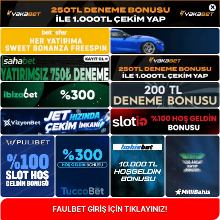
×
FAULBET GİRİŞ İÇİN TIKLAYINIZ!