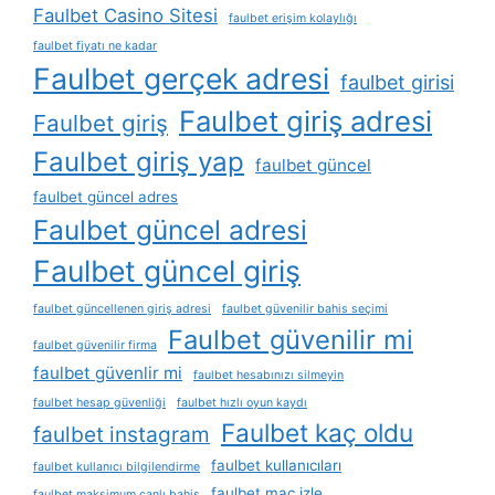
Faulbet Casino Sitesi
faulbet erişim kolaylığı
faulbet fiyatı ne kadar
Faulbet gerçek adresi
faulbet girisi
Faulbet giriş adresi
Faulbet giriş
Faulbet giriş yap
faulbet güncel
faulbet güncel adres
Faulbet güncel adresi
Faulbet güncel giriş
faulbet güncellenen giriş adresi
faulbet güvenilir bahis seçimi
Faulbet güvenilir mi
faulbet güvenilir firma
faulbet güvenlir mi
faulbet hesabınızı silmeyin
faulbet hesap güvenliği
faulbet hızlı oyun kaydı
Faulbet kaç oldu
faulbet instagram
faulbet kullanıcıları
faulbet kullanıcı bilgilendirme
faulbet maç izle
faulbet maksimum canlı bahis