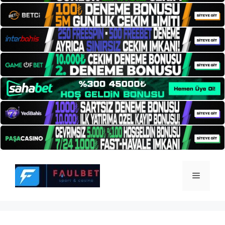
İçeriğe
atla
Menü