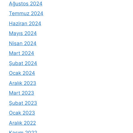
Ağustos 2024
Temmuz 2024
Haziran 2024
Mayıs 2024
Nisan 2024
Mart 2024
Şubat 2024
Ocak 2024
Aralık 2023
Mart 2023
Şubat 2023
Ocak 2023
Aralık 2022
Kasım 2022