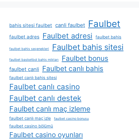
Faulbet
canli faulbet
bahis sitesi faulbet
Faulbet adresi
faulbet adres
faulbet bahis
Faulbet bahis sitesi
faulbet bahis seçenekleri
Faulbet bonus
faulbet basketbol bahis miktarı
Faulbet canlı bahis
faulbet canli
faulbet canlı bahis sitesi
Faulbet canlı casino
Faulbet canlı destek
Faulbet canlı maç izleme
faulbet canlı maç i̇zle
faulbet casino bonusu
faulbet casino bölümü
Faulbet casino oyunları