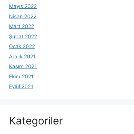
Mayıs 2022
Nisan 2022
Mart 2022
Şubat 2022
Ocak 2022
Aralık 2021
Kasım 2021
Ekim 2021
Eylül 2021
Kategoriler