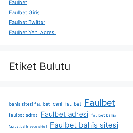
Faulbet
Faulbet Giriş
Faulbet Twitter
Faulbet Yeni Adresi
Etiket Bulutu
Faulbet
canli faulbet
bahis sitesi faulbet
Faulbet adresi
faulbet adres
faulbet bahis
Faulbet bahis sitesi
faulbet bahis seçenekleri