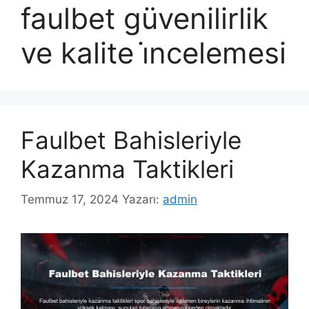
faulbet güvenilirlik
ve kalite i̇ncelemesi
Faulbet Bahisleriyle
Kazanma Taktikleri
Temmuz 17, 2024
Yazarı:
admin