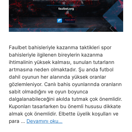
Faulbet bahisleriyle kazanma taktikleri spor
bahisleriyle ilgilenen bireylerin kazanma
ihtimalinin yüksek kalması, sunulan tutarların
artmasına neden olmaktadır. Şu anda futbol
dahil oyunun her alanında yüksek oranlar
gözlemleniyor. Canlı bahis oyunlarında oranların
sabit olmadığını ve oyun boyunca
dalgalanabileceğini akılda tutmak çok önemlidir.
Kuponları tasarlarken bu önemli hususu dikkate
almak çok önemlidir. Elbette üyelik koşulları ve
para …
Devamını oku…