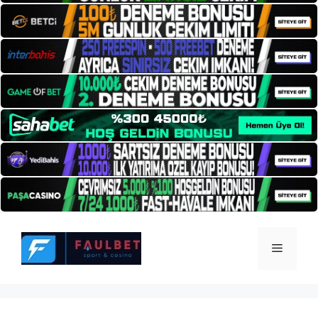
İçeriğe
atla
Menü