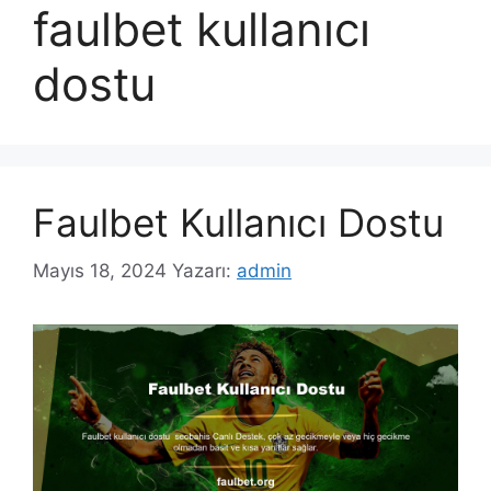
faulbet kullanıcı
dostu
Faulbet Kullanıcı Dostu
Mayıs 18, 2024
Yazarı:
admin