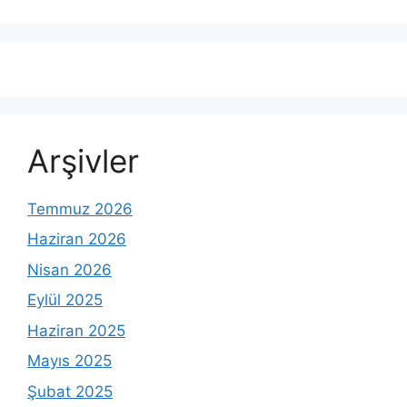
Arşivler
Temmuz 2026
Haziran 2026
Nisan 2026
Eylül 2025
Haziran 2025
Mayıs 2025
Şubat 2025