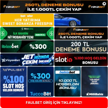
×
FAULBET GİRİŞ İÇİN TIKLAYINIZ!