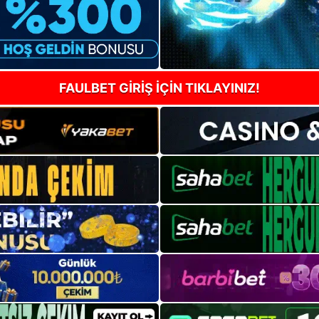
FAULBET GİRİŞ İÇİN TIKLAYINIZ!