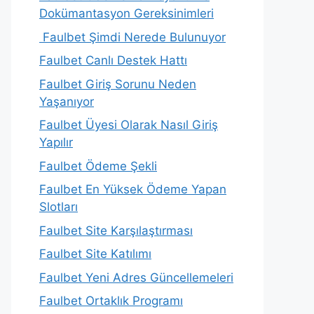
Dokümantasyon Gereksinimleri
Faulbet Şimdi Nerede Bulunuyor
Faulbet Canlı Destek Hattı
Faulbet Giriş Sorunu Neden
Yaşanıyor
Faulbet Üyesi Olarak Nasıl Giriş
Yapılır
Faulbet Ödeme Şekli
Faulbet En Yüksek Ödeme Yapan
Slotları
Faulbet Site Karşılaştırması
Faulbet Site Katılımı
Faulbet Yeni Adres Güncellemeleri
Faulbet Ortaklık Programı