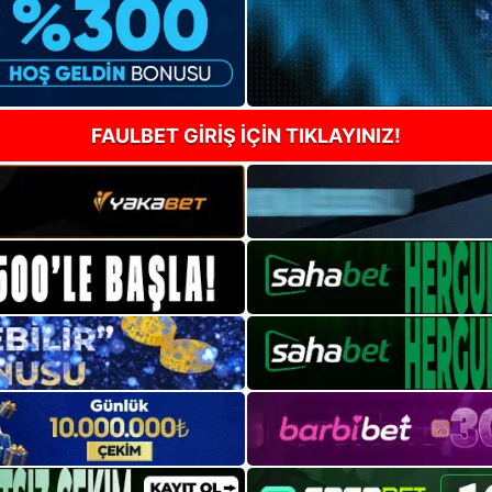
FAULBET GİRİŞ İÇİN TIKLAYINIZ!