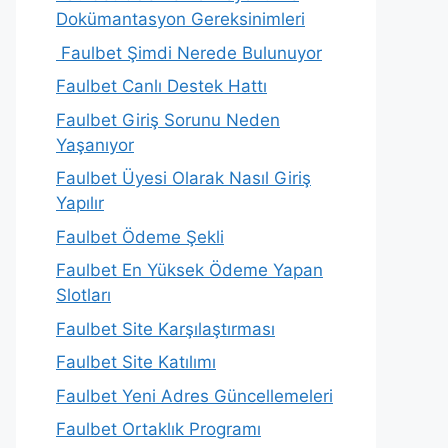
Dokümantasyon Gereksinimleri
Faulbet Şimdi Nerede Bulunuyor
Faulbet Canlı Destek Hattı
Faulbet Giriş Sorunu Neden
Yaşanıyor
Faulbet Üyesi Olarak Nasıl Giriş
Yapılır
Faulbet Ödeme Şekli
Faulbet En Yüksek Ödeme Yapan
Slotları
Faulbet Site Karşılaştırması
Faulbet Site Katılımı
Faulbet Yeni Adres Güncellemeleri
Faulbet Ortaklık Programı