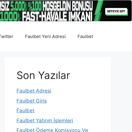
Twitter
Faulbet Yeni Adresi
Faulbet
Son Yazılar
Faulbet Adresi
Faulbet Giriş
Faulbet
Faulbet Yatırım İşlemleri
Faulbet Ödeme Komisyonu Ve