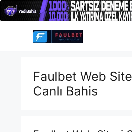
İçeriğe
atla
Faulbet Web Site
Canlı Bahis