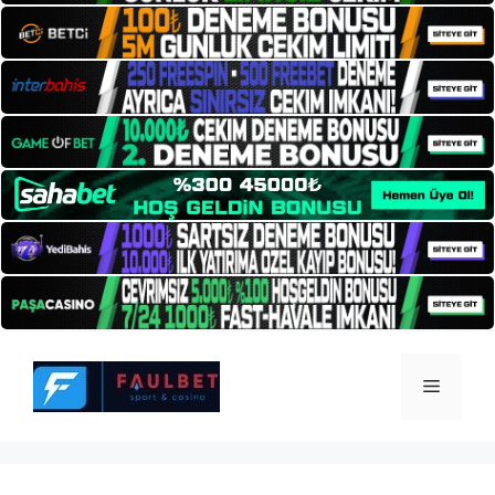
İçeriğe
atla
Menü