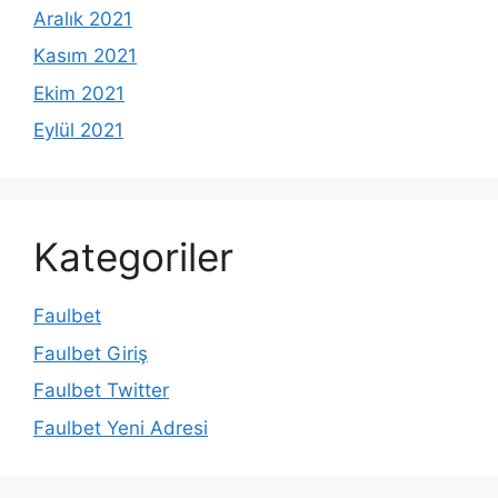
Aralık 2021
Kasım 2021
Ekim 2021
Eylül 2021
Kategoriler
Faulbet
Faulbet Giriş
Faulbet Twitter
Faulbet Yeni Adresi