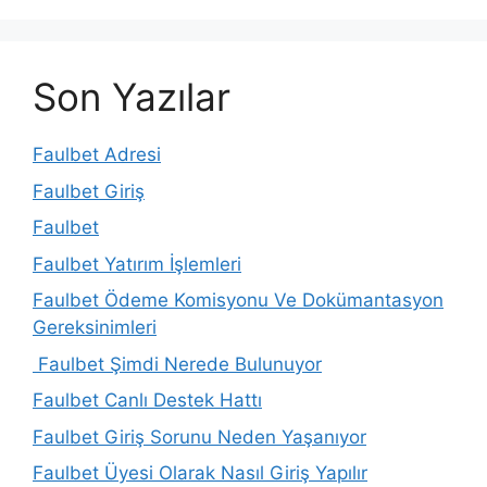
Son Yazılar
Faulbet Adresi
Faulbet Giriş
Faulbet
Faulbet Yatırım İşlemleri
Faulbet Ödeme Komisyonu Ve Dokümantasyon
Gereksinimleri
Faulbet Şimdi Nerede Bulunuyor
Faulbet Canlı Destek Hattı
Faulbet Giriş Sorunu Neden Yaşanıyor
Faulbet Üyesi Olarak Nasıl Giriş Yapılır