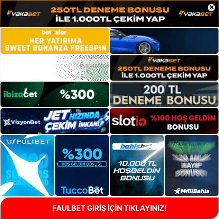
×
FAULBET GİRİŞ İÇİN TIKLAYINIZ!