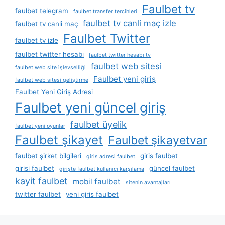
Faulbet tv
faulbet telegram
faulbet transfer tercihleri
faulbet tv canli maç izle
faulbet tv canli maç
Faulbet Twitter
faulbet tv izle
faulbet twitter hesabı
faulbet twitter hesabı tv
faulbet web sitesi
faulbet web site i̇şlevselliği
Faulbet yeni giriş
faulbet web sitesi geliştirme
Faulbet Yeni Giriş Adresi
Faulbet yeni güncel giriş
faulbet üyelik
faulbet yeni oyunlar
Faulbet şikayet
Faulbet şikayetvar
faulbet şirket bilgileri
giris faulbet
giris adresi faulbet
girisi faulbet
güncel faulbet
girişte faulbet kullanıcı karşılama
kayit faulbet
mobil faulbet
sitenin avantajları
twitter faulbet
yeni giris faulbet